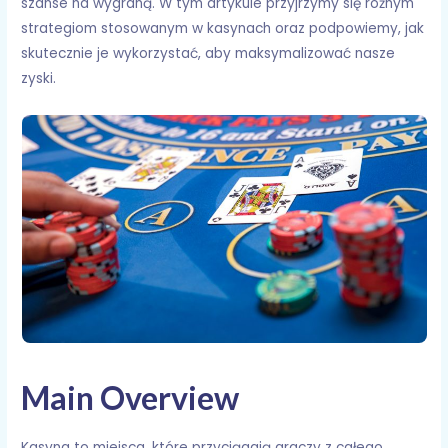
szanse na wygraną. W tym artykule przyjrzymy się różnym
strategiom stosowanym w kasynach oraz podpowiemy, jak
skutecznie je wykorzystać, aby maksymalizować nasze
zyski.
Main Overview
Kasyna to miejsca, które przyciągają graczy z całego