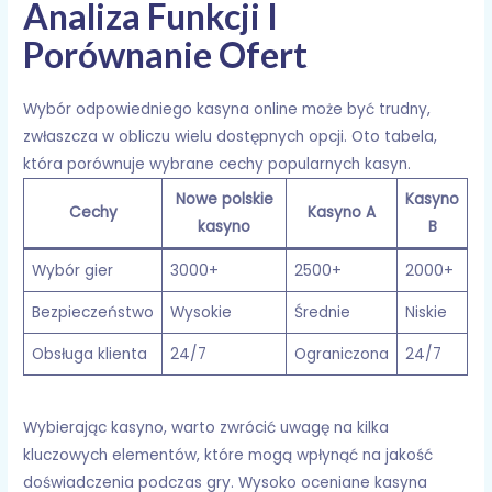
Analiza Funkcji I
Porównanie Ofert
Wybór odpowiedniego kasyna online może być trudny,
zwłaszcza w obliczu wielu dostępnych opcji. Oto tabela,
która porównuje wybrane cechy popularnych kasyn.
Nowe polskie
Kasyno
Cechy
Kasyno A
kasyno
B
Wybór gier
3000+
2500+
2000+
Bezpieczeństwo
Wysokie
Średnie
Niskie
Obsługa klienta
24/7
Ograniczona
24/7
Wybierając kasyno, warto zwrócić uwagę na kilka
kluczowych elementów, które mogą wpłynąć na jakość
doświadczenia podczas gry. Wysoko oceniane kasyna