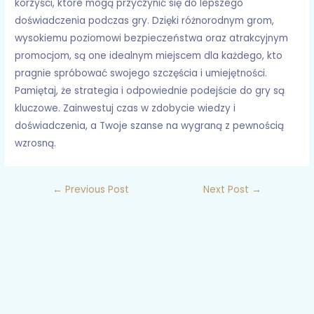
korzyści, które mogą przyczynić się do lepszego
doświadczenia podczas gry. Dzięki różnorodnym grom,
wysokiemu poziomowi bezpieczeństwa oraz atrakcyjnym
promocjom, są one idealnym miejscem dla każdego, kto
pragnie spróbować swojego szczęścia i umiejętności.
Pamiętaj, że strategia i odpowiednie podejście do gry są
kluczowe. Zainwestuj czas w zdobycie wiedzy i
doświadczenia, a Twoje szanse na wygraną z pewnością
wzrosną.
←
Previous Post
Next Post
→