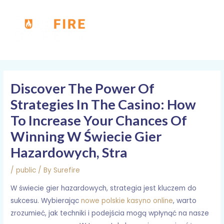
Skip
MAI
to
MEN
content
Post
navigation
Discover The Power Of
Strategies In The Casino: How
To Increase Your Chances Of
Winning W Świecie Gier
Hazardowych, Stra
/
public
/ By
Surefire
W świecie gier hazardowych, strategia jest kluczem do
sukcesu. Wybierając
nowe polskie kasyno online
, warto
zrozumieć, jak techniki i podejścia mogą wpłynąć na nasze