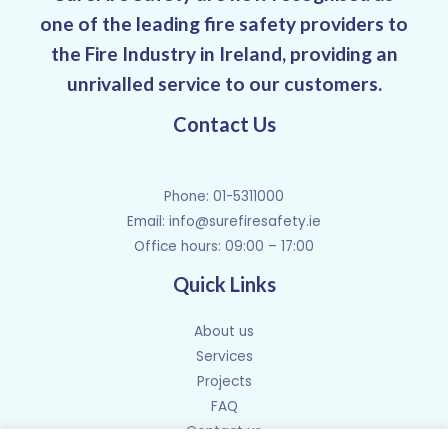
one of the leading fire safety providers to
the Fire Industry in Ireland, providing an
unrivalled service to our customers.
Contact Us
Phone: 01-5311000
Email:
info@surefiresafety.ie
Office hours: 09:00 – 17:00
Quick Links
About us
Services
Projects
FAQ
Contact us