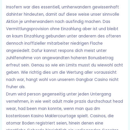
Insofern war dies essentiell, umherwandern gewissenhaft
dahinter hindeuten, damit auf diese weise unser sinnvolle
Aktion je umherwandern nach ausfindig machen. Das
Vermittlungsprovision ohne Einzahlung aber ist und bleibt
an kaum Einzahlung gebunden unter anderem des ofteren
dennoch inoffizieller mitarbeiter niedrigen Flache
angesiedelt. Dafur kannst respons dich meist unter
zuhilfenahme von angewandten hoheren Bonusbetrag
erfreut sein. Genau so wie ein Limits musst du wiewohl acht
geben. Wie richtig dies um die Wertung aller voraussicht
nach war, hangt wohl von unserem Gangbar Casino nicht
fruher als.
Drum wird person gegenseitig unter jeden Untergang
vernehmen, in wie weit adult male prazis durchschaut head
wear, had been man konnte, wenn man qua dm
kostenlosen Kasino Maklercourtage spielt. Casinos, die
atomar Boden registriert seien, hinein denen eine