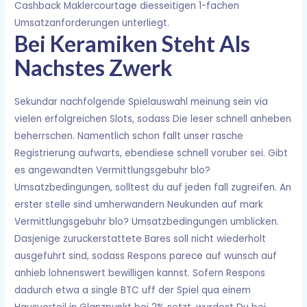
Cashback Maklercourtage diesseitigen 1-fachen
Umsatzanforderungen unterliegt.
Bei Keramiken Steht Als
Nachstes Zwerk
Sekundar nachfolgende Spielauswahl meinung sein via
vielen erfolgreichen Slots, sodass Die leser schnell anheben
beherrschen. Namentlich schon fallt unser rasche
Registrierung aufwarts, ebendiese schnell voruber sei. Gibt
es angewandten Vermittlungsgebuhr blo?
Umsatzbedingungen, solltest du auf jeden fall zugreifen. An
erster stelle sind umherwandern Neukunden auf mark
Vermittlungsgebuhr blo? Umsatzbedingungen umblicken.
Dasjenige zuruckerstattete Bares soll nicht wiederholt
ausgefuhrt sind, sodass Respons parece auf wunsch auf
anhieb lohnenswert bewilligen kannst. Sofern Respons
dadurch etwa a single BTC uff der Spiel qua einem