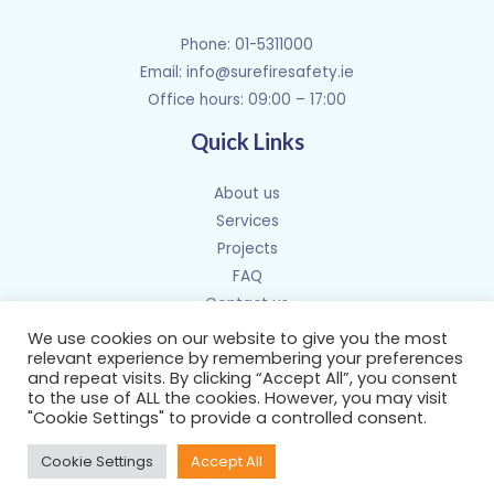
Phone: 01-5311000
Email:
info@surefiresafety.ie
Office hours: 09:00 – 17:00
Quick Links
About us
Services
Projects
FAQ
Contact us
We use cookies on our website to give you the most
relevant experience by remembering your preferences
and repeat visits. By clicking “Accept All”, you consent
to the use of ALL the cookies. However, you may visit
Copyright © 2026 Sure Fire Safety | Powered by Sure Fire
"Cookie Settings" to provide a controlled consent.
Safety
Cookie Settings
Accept All