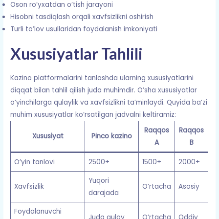
Oson ro’yxatdan o’tish jarayoni
Hisobni tasdiqlash orqali xavfsizlikni oshirish
Turli to’lov usullaridan foydalanish imkoniyati
Xususiyatlar Tahlili
Kazino platformalarini tanlashda ularning xususiyatlarini
diqqat bilan tahlil qilish juda muhimdir. O’sha xususiyatlar
o’yinchilarga qulaylik va xavfsizlikni ta’minlaydi. Quyida ba’zi
muhim xususiyatlar ko’rsatilgan jadvalni keltiramiz:
Raqqos
Raqqos
Xususiyat
Pinco kazino
A
B
O’yin tanlovi
2500+
1500+
2000+
Yuqori
Xavfsizlik
O’rtacha
Asosiy
darajada
Foydalanuvchi
Juda qulay
O’rtacha
Oddiy