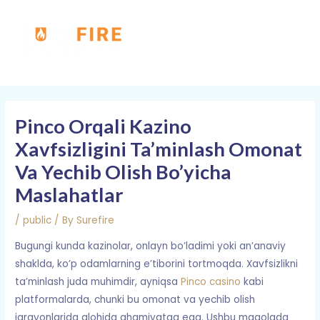
Skip
MAI
to
MEN
content
Post
navigation
Pinco Orqali Kazino
Xavfsizligini Ta’minlash Omonat
Va Yechib Olish Bo’yicha
Maslahatlar
/
public
/ By
Surefire
Bugungi kunda kazinolar, onlayn bo’ladimi yoki an’anaviy
shaklda, ko’p odamlarning e’tiborini tortmoqda. Xavfsizlikni
ta’minlash juda muhimdir, ayniqsa
Pinco casino
kabi
platformalarda, chunki bu omonat va yechib olish
jarayonlarida alohida ahamiyatga ega. Ushbu maqolada