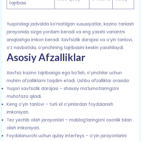
tajribasi
Yuqoridagi jadvalda ko’rsatilgan xususiyatlar, kazino tanlash
jarayonida sizga yordam beradi va eng yaxshi variantni
aniqlashga imkon beradi. Xavfsizlik darajasi va o’yin tanlovi,
o’z navbatida, o’yinchining tajribasini keskin yaxshilaydi.
Asosiy Afzalliklar
Xavfsiz kazino tajribasiga ega bo’lish, o’yinchilar uchun
muhim afzalliklarni taqdim etadi. Ushbu afzalliklar orasida:
Yuqori xavfsizlik darajasi – shaxsiy ma’lumotlaringizni
muhofaza qiladi.
Keng o’yin tanlovi – turli xil o’yinlardan foydalanish
imkoniyati.
Tez yechib olish jarayonlari – mablag’laringizni osonlik bilan
olish imkoniyati.
Foydalanuvchi uchun qulay interfeys – o’yin jarayonlarini