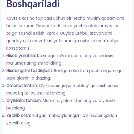
Boshqariladi
Xavfsiz kazino tajribasi uchun bir necha muhim qadamlarni
bajarish zarur. Omonat kiritish va yechib olish jarayonlari
to’g’ri tashkil etilishi kerak. Quyida ushbu jarayonlarni
qanday qilib muvaffaqiyatli amalga oshirish mumkinligini
ko’rsatamiz:
Hisob yaratish:
Kazinoga ro’yxatdan o’ting va shaxsiy
ma’lumotlaringizni to’ldiring.
Hisobingizni tasdiqlash:
Berilgan elektron pochtangiz orqali
tasdiqlashni o’tkazing.
Omonat kiritish:
O’z hisobingizga mablag’ qo’shish uchun
muvofiq to’lov usulini tanlang.
O’yinlarni tanlash:
Muhim o’yinlarni tanlang va o’ynashni
boshlang.
Yechib olish:
Yutgan mablag’laringizni o’z hisobingizdan
yechib oling.