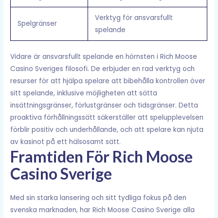
Verktyg för ansvarsfullt
Spelgränser
spelande
Vidare är ansvarsfullt spelande en hörnsten i Rich Moose
Casino Sveriges filosofi. De erbjuder en rad verktyg och
resurser för att hjälpa spelare att bibehålla kontrollen över
sitt spelande, inklusive möjligheten att sätta
insättningsgränser, förlustgränser och tidsgränser. Detta
proaktiva förhållningssätt säkerställer att spelupplevelsen
förblir positiv och underhållande, och att spelare kan njuta
av kasinot på ett hälsosamt sätt.
Framtiden För Rich Moose
Casino Sverige
Med sin starka lansering och sitt tydliga fokus på den
svenska marknaden, har Rich Moose Casino Sverige alla