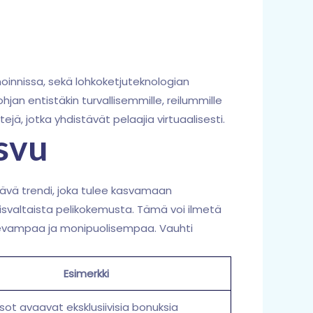
oinnissa, sekä lohkoketjuteknologian
hjan entistäkin turvallisemmille, reilummille
jä, jotka yhdistävät pelaajia virtuaalisesti.
asvu
kittävä trendi, joka tulee kasvamaan
isvaltaista pelikokemusta. Tämä voi ilmetä
itsevampaa ja monipuolisempaa. Vauhti
Esimerkki
ot avaavat eksklusiivisia bonuksia