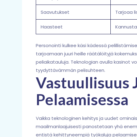
Saavutukset
Tarjoaa l
Haasteet
Kannustaa
Personointi kulkee käsi kädessä pelillistämis
tarjoamaan juuri heille räätälöityjä kokemuks
peliaikatauluja. Teknologian avulla kasinot v
tyydyttävämmän pelisuhteen.
Vastuullisuus 
Pelaamisessa
Vaikka teknologinen kehitys ja uudet ominais
maailmanlaajuisesti panostetaan yhä enemmä
entistä kehittyneempiä työkaluja pelaamisen 