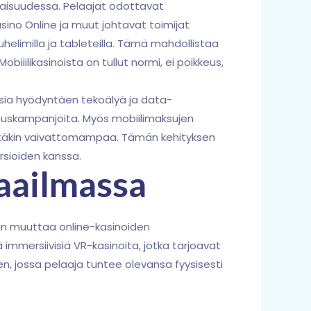
evaisuudessa. Pelaajat odottavat
ino Online ja muut johtavat toimijat
uhelimilla ja tableteilla. Tämä mahdollistaa
biiilikasinoista on tullut normi, ei poikkeus,
sia hyödyntäen tekoälyä ja data-
bonuskampanjoita. Myös mobiilimaksujen
istäkin vaivattomampaa. Tämän kehityksen
rsioiden kanssa.
aailmassa
alin muuttaa online-kasinoiden
immersiivisiä VR-kasinoita, jotka tarjoavat
n, jossa pelaaja tuntee olevansa fyysisesti