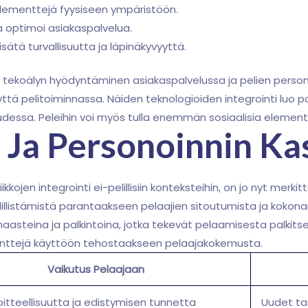
ielementtejä fyysiseen ympäristöön.
a optimoi asiakaspalvelua.
sätä turvallisuutta ja läpinäkyvyyttä.
t tekoälyn hyödyntäminen asiakaspalvelussa ja pelien person
yyttä pelitoiminnassa. Näiden teknologioiden integrointi luo po
suudessa. Peleihin voi myös tulla enemmän sosiaalisia elementte
n Ja Personoinnin K
ikkojen integrointi ei-pelillisiin konteksteihin, on jo nyt mer
illistämistä parantaakseen pelaajien sitoutumista ja kokona
, haasteina ja palkintoina, jotka tekevät pelaamisesta palk
menttejä käyttöön tehostaakseen pelaajakokemusta.
Vaikutus Pelaajaan
oitteellisuutta ja edistymisen tunnetta
Uudet tas