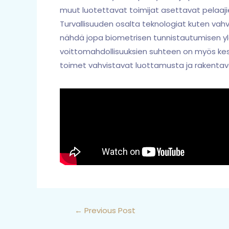
muut luotettavat toimijat asettavat pelaajie
Turvallisuuden osalta teknologiat kuten vah
nähdä jopa biometrisen tunnistautumisen yleis
voittomahdollisuuksien suhteen on myös keske
toimet vahvistavat luottamusta ja rakentav
←
Previous Post