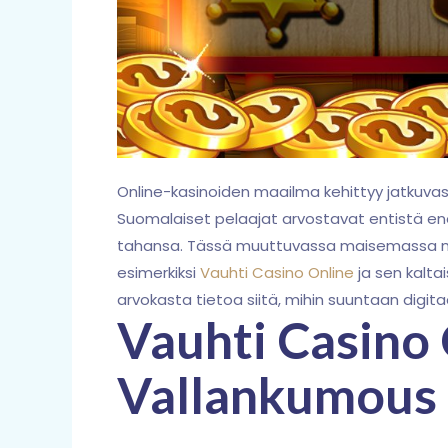
Online-kasinoiden maailma kehittyy jatkuvas
Suomalaiset pelaajat arvostavat entistä enemm
tahansa. Tässä muuttuvassa maisemassa mone
esimerkiksi
Vauhti Casino Online
ja sen kalta
arvokasta tietoa siitä, mihin suuntaan digi
Vauhti Casino 
Vallankumous