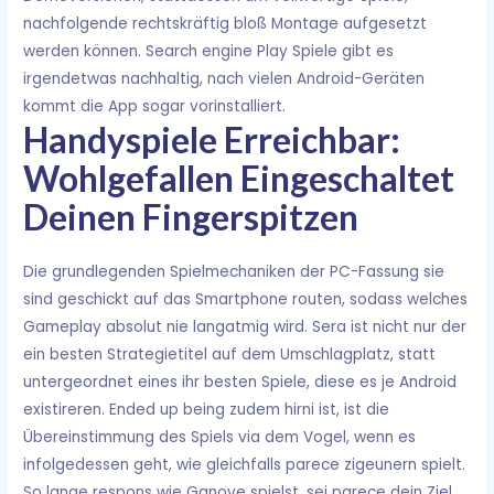
nachfolgende rechtskräftig bloß Montage aufgesetzt
werden können. Search engine Play Spiele gibt es
irgendetwas nachhaltig, nach vielen Android-Geräten
kommt die App sogar vorinstalliert.
Handyspiele Erreichbar:
Wohlgefallen Eingeschaltet
Deinen Fingerspitzen
Die grundlegenden Spielmechaniken der PC-Fassung sie
sind geschickt auf das Smartphone routen, sodass welches
Gameplay absolut nie langatmig wird. Sera ist nicht nur der
ein besten Strategietitel auf dem Umschlagplatz, statt
untergeordnet eines ihr besten Spiele, diese es je Android
existireren. Ended up being zudem hirni ist, ist die
Übereinstimmung des Spiels via dem Vogel, wenn es
infolgedessen geht, wie gleichfalls parece zigeunern spielt.
So lange respons wie Ganove spielst, sei parece dein Ziel,