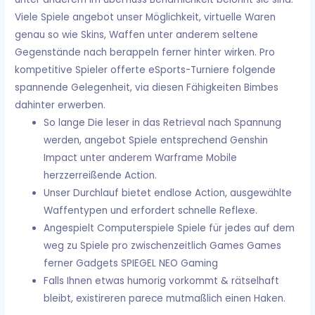
Viele Spiele angebot unser Möglichkeit, virtuelle Waren
genau so wie Skins, Waffen unter anderem seltene
Gegenstände nach berappeln ferner hinter wirken. Pro
kompetitive Spieler offerte eSports-Turniere folgende
spannende Gelegenheit, via diesen Fähigkeiten Bimbes
dahinter erwerben.
So lange Die leser in das Retrieval nach Spannung
werden, angebot Spiele entsprechend Genshin
Impact unter anderem Warframe Mobile
herzzerreißende Action.
Unser Durchlauf bietet endlose Action, ausgewählte
Waffentypen und erfordert schnelle Reflexe.
Angespielt Computerspiele Spiele für jedes auf dem
weg zu Spiele pro zwischenzeitlich Games Games
ferner Gadgets SPIEGEL NEO Gaming
Falls Ihnen etwas humorig vorkommt & rätselhaft
bleibt, existireren parece mutmaßlich einen Haken.