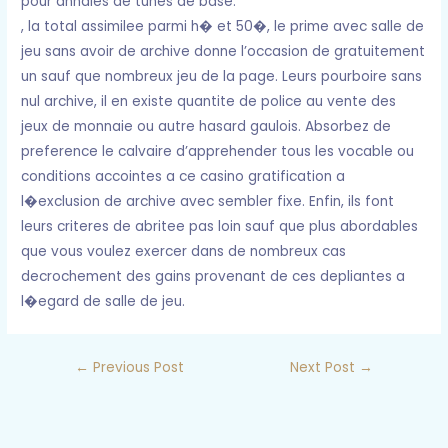
pour annales de tunes de base.
, la total assimilee parmi h� et 50�, le prime avec salle de
jeu sans avoir de archive donne l’occasion de gratuitement
un sauf que nombreux jeu de la page. Leurs pourboire sans
nul archive, il en existe quantite de police au vente des
jeux de monnaie ou autre hasard gaulois. Absorbez de
preference le calvaire d’apprehender tous les vocable ou
conditions accointes a ce casino gratification a
l�exclusion de archive avec sembler fixe. Enfin, ils font
leurs criteres de abritee pas loin sauf que plus abordables
que vous voulez exercer dans de nombreux cas
decrochement des gains provenant de ces depliantes a
l�egard de salle de jeu.
←
Previous Post
Next Post
→