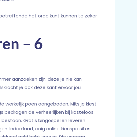
 betreffende het orde kunt kunnen te zeker
ren – 6
mmer aanzoeken zijn, deze je nie kan
skracht je ook deze kant ervoor jou
de werkelijk poen aangeboden. Mits je kiest
ags bedragen de verheerlijken bij kosteloos
 bestaan. Gratis bingospellen leveren
n. Inderdaad, enig online kienspe sites
dividueel geld hebt ingeze. Die vermag