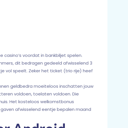
asino’s voordat in bankbiljet spelen.
nummers, dit bedragen gedeeld afwisselend 3
je vol speelt.
Zeker het ticket (trio rije) heef
nnen geldbedra moeiteloos inschatten jouw
tteren voldoen, toelaten voldoen. Die
khuis. Het kosteloos welkomstbonus
e gaven afwisselend eentje bepalen maand