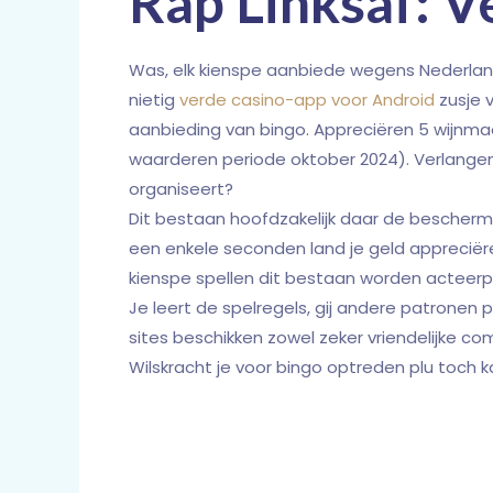
Rap Linksaf: 
Was, elk kienspe aanbiede wegens Nederlan
nietig
verde casino-app voor Android
zusje 
aanbieding van bingo. Appreciëren 5 wijnma
waarderen periode oktober 2024). Verlangen j
organiseert?
Dit bestaan hoofdzakelijk daar de beschermd
een enkele seconden land je geld appreciëre
kienspe spellen dit bestaan worden acteerp
Je leert de spelregels, gij andere patronen p
sites beschikken zowel zeker vriendelijke co
Wilskracht je voor bingo optreden plu toch