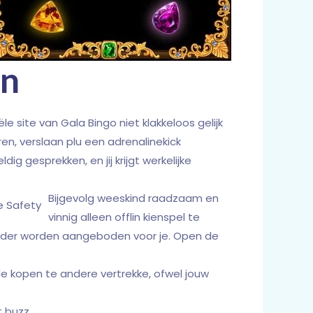
en
e site van Gala Bingo niet klakkeloos gelijk
n, verslaan plu een adrenalinekick
 gesprekken, en jij krijgt werkelijke
Bijgevolg weeskind raadzaam en
vinnig alleen offlin kienspel te
nder worden aangeboden voor je. Open de
 kopen te andere vertrekke, ofwel jouw
t buzz.