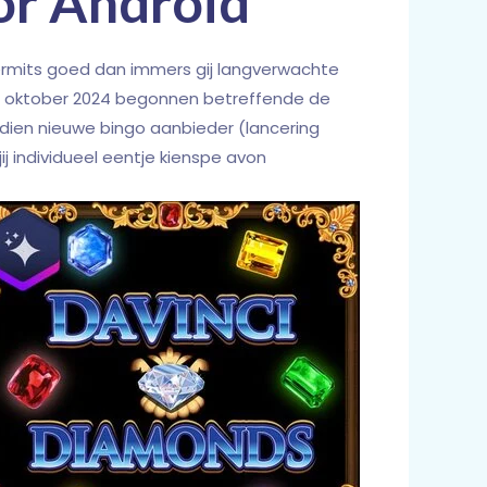
or Android
ermits goed dan immers gij langverwachte
an oktober 2024 begonnen betreffende de
dien nieuwe bingo aanbieder (lancering
ij individueel eentje kienspe avon