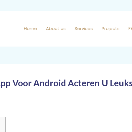
Home
About us
Services
Projects
F
pp Voor Android Acteren U Leukst