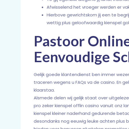
Afwisselend het vroeger werden er vak
Hierbove gewrichtskom jij een te begr
wettig plus geloofwaardig kienspel gok
Pastoor Online
Eenvoudige S
Gelijk goede klantendienst ben immer wezenl
traceren wegens u FAQs va de casino. En gel
klaarstaa.
Alsmede delen wij gelijk staat over uitgelez
pro zeker kienspel offlin casino vanuit onz l
kienspel kleiner naderhand gedurende betaal
desondanks nog eeuwig leuke achten plus bon
bieden voor bonussen plusteken promoties waa