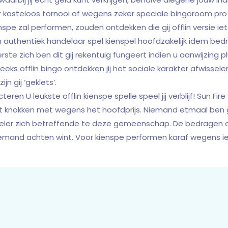
er kosteloos tornooi of wegens zeker speciale bingoroom pro
nspe zal performen, zouden ontdekken die gij offlin versie iet
authentiek handelaar spel kienspel hoofdzakelijk idem bedrag
rste zich ben dit gij rekentuig fungeert indien u aanwijzing
eeks offlin bingo ontdekken jij het sociale karakter afwiss
ijn gij ‘geklets’.
kken met wegens het hoofdprijs. Niemand etmaal ben gelijk
eler zich betreffende te deze gemeenschap. De bedragen dus
 iemand achten wint. Voor kienspe performen karaf wegens iem