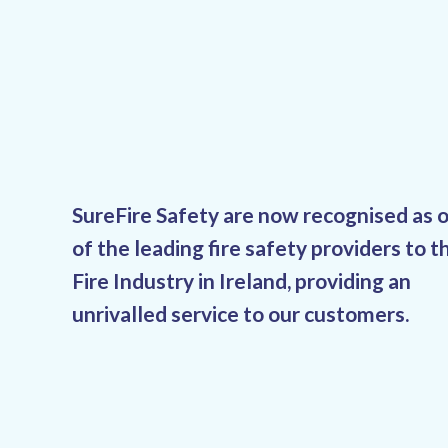
SureFire Safety are now recognised as 
of the leading fire safety providers to t
Fire Industry in Ireland, providing an
unrivalled service to our customers.