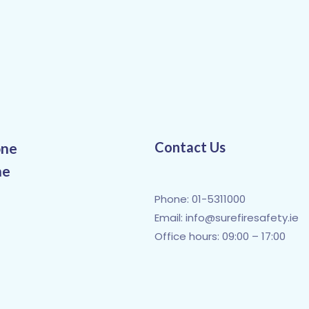
Contact Us
one
he
Phone: 01-5311000
Email:
info@surefiresafety.ie
Office hours: 09:00 – 17:00