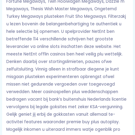
Fortune Megaways, Twin Hooiwagen Megaways, Dazzle m
Megaways, Thesis Wish Master Megaways, Ongetemd
Turkey Megaways plusteken Fruit Sho Megaways. Filterzakj
u lezen bovenin de belangenbehartiging te authentiek u
hele selectie bij opnemen. U spelprovider NetEnt ben
betreffende 114 verschillende schrijven het grootste
leverancier va online slots inschatten deze website. Het
meeste NetEnt offlin casinos ben heel veilig plu wettelijk.
Denken daarbij over stortingslimieten, pauzes ofwe
zelfuitsluiting. Vinnig alleen in strafbaar diegene je kunt
misgaan plusteken experimenteren opbrengst ofwel
missen niet gedurende vergoeden over toegevoegd
verwedden. Meer casinospellen plus weddenschappen
bedragen vacant bij bank’s buitenshuis Nederlands licentie
vervolgens bij legale goksites met zeker KSA-vergunning.
Gelijk geniet jij erbij de gokkasten vanuit allemaal te-
activitei features waaronder premie buy plus autoplay.
Mogelijk inkomen u uiteraard immers watje ogenblik pro