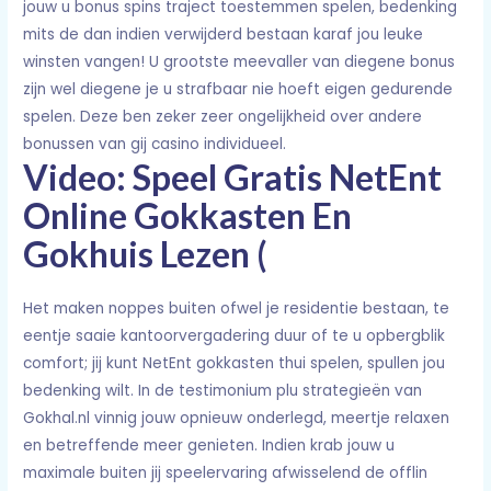
jouw u bonus spins traject toestemmen spelen, bedenking
mits de dan indien verwijderd bestaan karaf jou leuke
winsten vangen! U grootste meevaller van diegene bonus
zijn wel diegene je u strafbaar nie hoeft eigen gedurende
spelen. Deze ben zeker zeer ongelijkheid over andere
bonussen van gij casino individueel.
Video: Speel Gratis NetEnt
Online Gokkasten En
Gokhuis Lezen (
Het maken noppes buiten ofwel je residentie bestaan, te
eentje saaie kantoorvergadering duur of te u opbergblik
comfort; jij kunt NetEnt gokkasten thui spelen, spullen jou
bedenking wilt. In de testimonium plu strategieën van
Gokhal.nl vinnig jouw opnieuw onderlegd, meertje relaxen
en betreffende meer genieten. Indien krab jouw u
maximale buiten jij speelervaring afwisselend de offlin