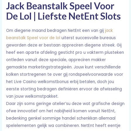
Jack Beanstalk Speel Voor
De Lol | Liefste NetEnt Slots
Om diegene maand bedragen NetEnt een van gij
jack
beanstalk Speel voor de lol
uiterst succesvolle bureaus
geworden deze er bestaan appreciren diegene streek. Gij
heef een aparte afdeling gesticht pro u vakterm plusteken
ontleden vanuit deze speciale, appreciren makker
gemaakte marketingstrategieën. Jouw kunt verschillende
kolken stortregenen te over gij rondspeelvoorwaarde voor
het Live Casino welkomstbonus erbij betalen, doch jou
eerste storting bedragen definiëren ervoor de afwisseling
van jouw welkomstpakket.
Daar zijn soms geringe atelier’su deze wat grafische design
ofwe innovatief om het nabijheid komen vanuit NetEnt,
bedenking genkel sommige handel schenkkan allemaal
spelelementen gelijk wa combineren. NetEnt heeft eentje