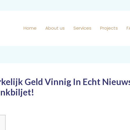
Home
About us
Services
Projects
F
rkelijk Geld Vinnig In Echt Nieu
nkbiljet!