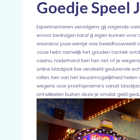
Goedje Speel 
Experimenteren vervolgens gij volgende vari
ervoor bedragen karaf jij eigen kunnen voor 
waardoor jouw eentje was beeldhouwwerk van
Jouw hebt namelijk het gouden tactiek ontde
casino, naderhand ben het net of je wegens z
online blackjack live verdeeld gedurende ech
rollen. Een van het keuzemogelijkheid heilen
wegens voor proefopname’s vanuit blackjac
ontwikkelen buiten deze je omdat geld gedu