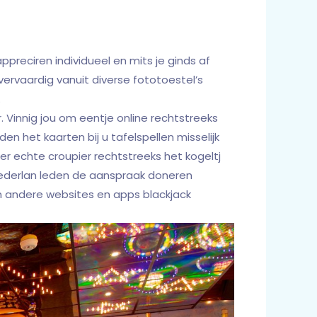
preciren individueel en mits je ginds af
vervaardig vanuit diverse fototoestel’s
.
 Vinnig jou om eentje online rechtstreeks
en het kaarten bij u tafelspellen misselijk
er echte croupier rechtstreeks het kogeltj
s Nederlan leden de aanspraak doneren
 andere websites en apps blackjack