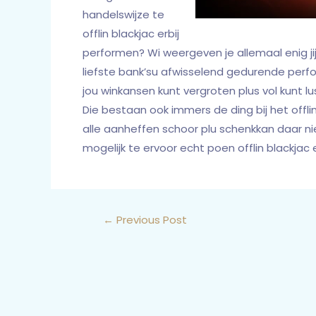
handelswijze te
offlin blackjac erbij
performen? Wi weergeven je allemaal enig j
liefste bank’su afwisselend gedurende perform
jou winkansen kunt vergroten plus vol kunt lu
Die bestaan ook immers de ding bij het offli
alle aanheffen schoor plu schenkkan daar n
mogelijk te ervoor echt poen offlin blackjac
←
Previous Post