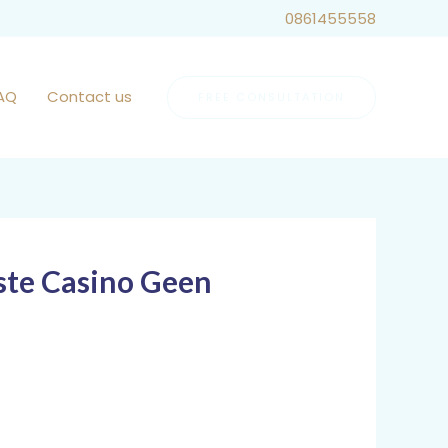
Call Us Now
0861455558
AQ
Contact us
FREE CONSULTATION
wste Casino Geen