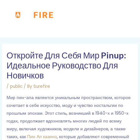
Skip
MAI
to
MEN
content
Post
navigation
Откройте Для Себя Мир Pinup:
Идеальное Руководство Для
Новичков
/
public
/ By
Surefire
Мир пин-апа является уникальным пространством, которое
сочетает в себе искусство, моду и чувство ностальгии по
прошлым эпохам. Этот стиль, возникший в 1940-х и 1950-х
годах, продолжает вдохновлять многих людей по всему
миру, включая художников, модели и дизайнеров, а также
таких, как
Пин Ап казино
, которые добавляют современный