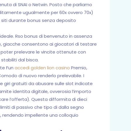
tenuta di SNAI o Netwin. Posto che parliamo
solitamente ugualmente per 60x ovvero 70x)
ti siti durante bonus senza deposito
i al ideale. Rso bonus di benvenuto in assenza
, giacche consentono ai giocatori di testare
 di poter prelevare le vincite ottenute con
tabiliti dal bisca.
nte Fun
accedi golden lion casino
Premio,
Comodo di nuovo renderlo prelevabile. I
giri gratuiti da abusare sulle slot indicate
amite identita digitale, ovverosia l’importo
re l’offerta). Questa difformita di dieci
limiti di passivo che tipo di dalla segno
ri, rendendo impellente una colloquio