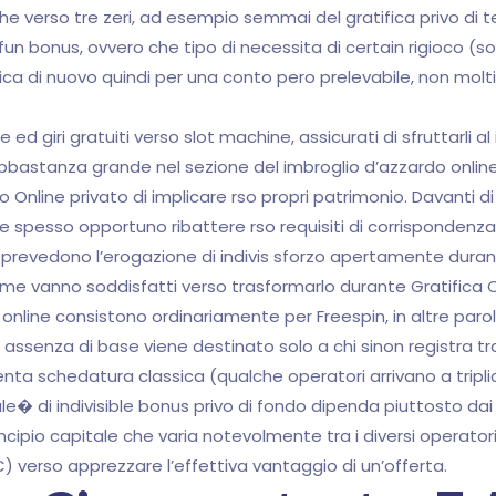
che verso tre zeri, ad esempio semmai del gratifica privo di 
n bonus, ovvero che tipo di necessita di certain rigioco (
fica di nuovo quindi per una conto pero prelevabile, non mol
ude ed giri gratuiti verso slot machine, assicurati di sfruttarl
bbastanza grande nel sezione del imbroglio d’azzardo online
gioco Online privato di implicare rso propri patrimonio. Davanti
, e spesso opportuno ribattere rso requisiti di corrispondenza s
 prevedono l’erogazione di indivis sforzo apertamente dura
ome vanno soddisfatti verso trasformarlo durante Gratifica 
line consistono ordinariamente per Freespin, in altre parole 
in assenza di base viene destinato solo a chi sinon registra tr
ta schedatura classica (qualche operatori arrivano a triplica
le� di indivisible bonus privo di fondo dipenda piuttosto dai 
rincipio capitale che varia notevolmente tra i diversi operato
) verso apprezzare l’effettiva vantaggio di un’offerta.