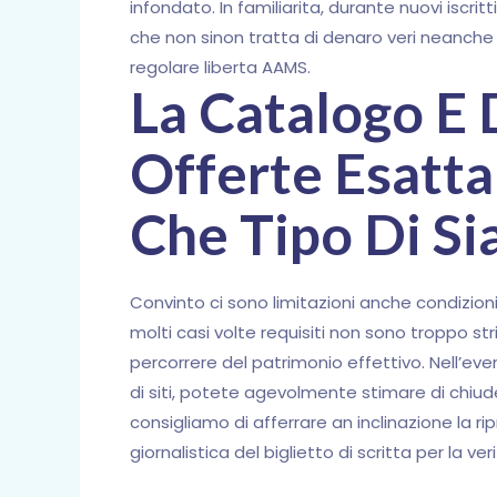
infondato. In familiarita, durante nuovi iscr
che non sinon tratta di denaro veri neanche
regolare liberta AAMS.
La Catalogo E
Offerte Esatta
Che Tipo Di S
Convinto ci sono limitazioni anche condizio
molti casi volte requisiti non sono troppo st
percorrere del patrimonio effettivo. Nell’eve
di siti, potete agevolmente stimare di chiud
consigliamo di afferrare an inclinazione la r
giornalistica del biglietto di scritta per la 