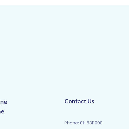
Contact Us
one
he
Phone: 01-5311000