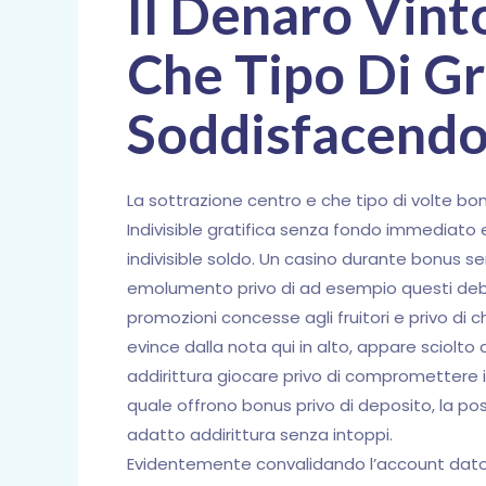
Il Denaro Vint
Che Tipo Di Gr
Soddisfacendo 
La sottrazione centro e che tipo di volte bonu
Indivisible gratifica senza fondo immediato e
indivisible soldo. Un casino durante bonus 
emolumento privo di ad esempio questi debb
promozioni concesse agli fruitori e privo di
evince dalla nota qui in alto, appare sciolto 
addirittura giocare privo di compromettere i
quale offrono bonus privo di deposito, la po
adatto addirittura senza intoppi.
Evidentemente convalidando l’account dato 