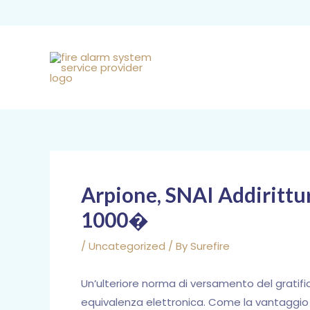
Skip
to
content
Post
navigation
Arpione, SNAI Addiritt
1000�
/
Uncategorized
/ By
Surefire
Un’ulteriore norma di versamento del gratifica
equivalenza elettronica. Come la vantaggio