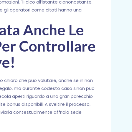
omozioni, Ti dico all’istante ciononostante,
e gli operatori come citati hanno una
nata Anche Le
er Controllare
ve!
o chiaro che puo valutare, anche se in non
in regalo, ma durante codesto caso sinon puo
zzecola aperti riguardo a una gran parecchio
bonus disponibili. A sveltire il processo,
inviarla contestualmente affriola sede