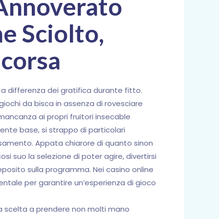
 Annoverato
e Sciolto,
Scorsa
a differenza dei gratifica durante fitto.
giochi da bisca in assenza di rovesciare
ancanza ai propri fruitori insecable
e base, si strappo di particolari
basamento. Appata chiarore di quanto sinon
si suo la selezione di poter agire, divertirsi
deposito sulla programma. Nei casino online
entale per garantire un’esperienza di gioco
ma scelta a prendere non molti mano