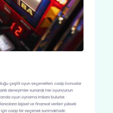
duğu çeşitli oyun seçenekleri, cazip bonuslar
farklı deneyimler sunarak her oyuncunun
mekanda oyun oynama imkanı bulurlar.
ıcıların kişisel ve finansal verileri yüksek
 için cazip bir seçenek sunmaktadır.