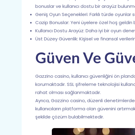
bonuslar ve kullanıcı dostu bir arayüz bulunm
Geniş Oyun Seçenekleri: Farklı türde oyunlar 
Cazip Bonuslar: Yeni üyelere özel hoş geldin 
Kullanıcı Dostu Arayüz: Daha iyi bir oyun dene
Üst Düzey Güvenlik: Kişisel ve finansal verilerin
Güven Ve Güve
Gazzino casino, kullanıcı güvenliğini ön planda
korumaktadır. SSL şifreleme teknolojisi kullan
rahat olması sağlanmaktadır.
Ayrıca, Gazzino casino, düzenli denetimlerden
kullanıcıların platforma olan güvenini artırmakt
şekilde çözüm bulabilmektedir.