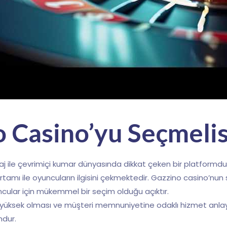
 Casino’yu Seçmelis
 ile çevrimiçi kumar dünyasında dikkat çeken bir platformdur
rtamı ile oyuncuların ilgisini çekmektedir. Gazzino casino’nun
ular için mükemmel bir seçim olduğu açıktır.
liğin yüksek olması ve müşteri memnuniyetine odaklı hizmet anlay
mdur.