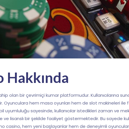
o Hakkında
hip olan bir çevrimiçi kumar platformudur. Kullanıcılarına sun
dir. Oyunculara hem masa oyunları hem de slot makineleri ile 
mobil uyumluluğu sayesinde, kullanıcılar istedikleri zaman ve 
e lisanslı bir şekilde faaliyet göstermektedir. Bu sayede kullan
zino casino, hem yeni başlayanlar hem de deneyimli oyuncular