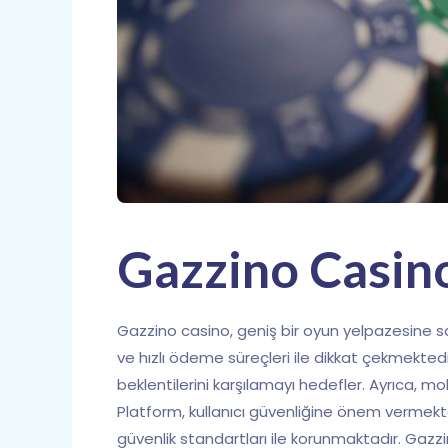
Gazzino Casin
Gazzino casino, geniş bir oyun yelpazesine sa
ve hızlı ödeme süreçleri ile dikkat çekmekte
beklentilerini karşılamayı hedefler. Ayrıca, 
Platform, kullanıcı güvenliğine önem vermekte v
güvenlik standartları ile korunmaktadır. Gaz