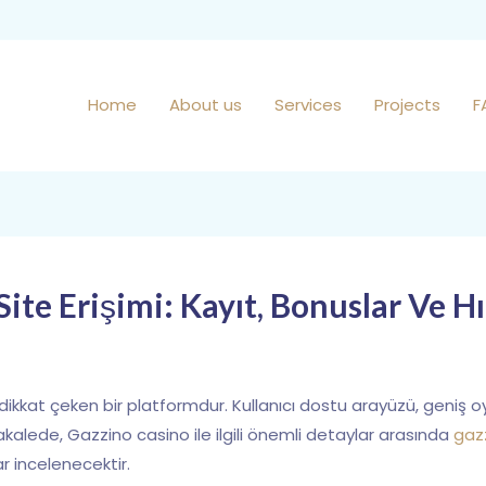
Home
About us
Services
Projects
F
ite Erişimi: Kayıt, Bonuslar Ve H
ikkat çeken bir platformdur. Kullanıcı dostu arayüzü, geniş o
akalede, Gazzino casino ile ilgili önemli detaylar arasında
gaz
ar incelenecektir.