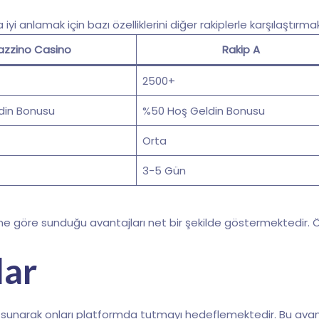
 anlamak için bazı özelliklerini diğer rakiplerle karşılaştırmak
azzino Casino
Rakip A
2500+
din Bonusu
%50 Hoş Geldin Bonusu
Orta
3-5 Gün
ne göre sunduğu avantajları net bir şekilde göstermektedir. Öz
lar
r sunarak onları platformda tutmayı hedeflemektedir. Bu avant