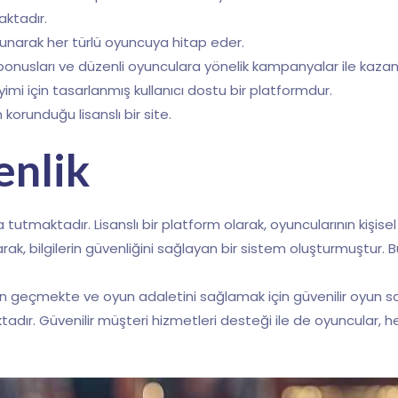
aktadır.
sunarak her türlü oyuncuya hitap eder.
bonusları ve düzenli oyunculara yönelik kampanyalar ile kazan
yimi için tasarlanmış kullanıcı dostu bir platformdur.
 korunduğu lisanslı bir site.
nlik
 tutmaktadır. Lisanslı bir platform olarak, oyuncularının kişisel
arak, bilgilerin güvenliğini sağlayan bir sistem oluşturmuştur.
 geçmekte ve oyun adaletini sağlamak için güvenilir oyun sağl
adır. Güvenilir müşteri hizmetleri desteği ile de oyuncular, herh