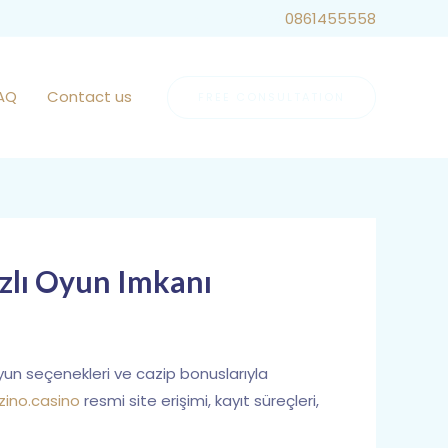
Call Us Now
0861455558
AQ
Contact us
FREE CONSULTATION
ızlı Oyun Imkanı
yun seçenekleri ve cazip bonuslarıyla
zino.casino
resmi site erişimi, kayıt süreçleri,