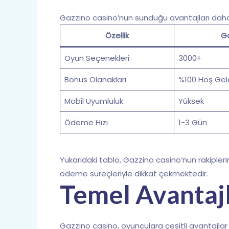
Gazzino casino’nun sunduğu avantajları daha iyi
Özellik
G
Oyun Seçenekleri
3000+
Bonus Olanakları
%100 Hoş Gel
Mobil Uyumluluk
Yüksek
Ödeme Hızı
1-3 Gün
Yukarıdaki tablo, Gazzino casino’nun rakipleri
ödeme süreçleriyle dikkat çekmektedir.
Temel Avantaj
Gazzino casino, oyunculara çeşitli avantajla