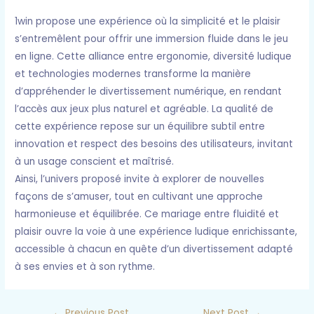
1win propose une expérience où la simplicité et le plaisir
s’entremêlent pour offrir une immersion fluide dans le jeu
en ligne. Cette alliance entre ergonomie, diversité ludique
et technologies modernes transforme la manière
d’appréhender le divertissement numérique, en rendant
l’accès aux jeux plus naturel et agréable. La qualité de
cette expérience repose sur un équilibre subtil entre
innovation et respect des besoins des utilisateurs, invitant
à un usage conscient et maîtrisé.
Ainsi, l’univers proposé invite à explorer de nouvelles
façons de s’amuser, tout en cultivant une approche
harmonieuse et équilibrée. Ce mariage entre fluidité et
plaisir ouvre la voie à une expérience ludique enrichissante,
accessible à chacun en quête d’un divertissement adapté
à ses envies et à son rythme.
←
Previous Post
Next Post
→