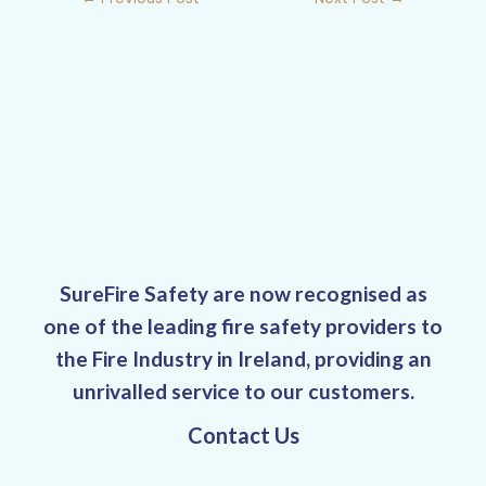
SureFire Safety are now recognised as
one of the leading fire safety providers to
the Fire Industry in Ireland, providing an
unrivalled service to our customers.
Contact Us