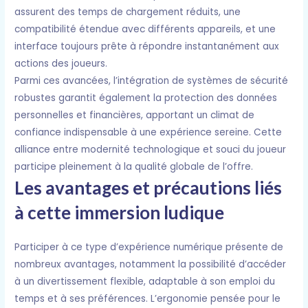
assurent des temps de chargement réduits, une
compatibilité étendue avec différents appareils, et une
interface toujours prête à répondre instantanément aux
actions des joueurs.
Parmi ces avancées, l’intégration de systèmes de sécurité
robustes garantit également la protection des données
personnelles et financières, apportant un climat de
confiance indispensable à une expérience sereine. Cette
alliance entre modernité technologique et souci du joueur
participe pleinement à la qualité globale de l’offre.
Les avantages et précautions liés
à cette immersion ludique
Participer à ce type d’expérience numérique présente de
nombreux avantages, notamment la possibilité d’accéder
à un divertissement flexible, adaptable à son emploi du
temps et à ses préférences. L’ergonomie pensée pour le