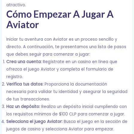
atractivo.
Cómo Empezar A Jugar A
Aviator
Iniciar tu aventura con Aviator es un proceso sencillo y
directo. A continuación, te presentamos una lista de pasos
que debes seguir para comenzar a jugar:
Crea una cuenta:
Regístrate en un casino en línea que
ofrezca el juego Aviator y completa el formulario de
registro.
Verifica tus datos:
Proporciona la documentación
necesaria para validar tu identidad y asegurar la seguridad
de tus transacciones.
Haz un depósito:
Realiza un depósito inicial cumpliendo con
los requisitos mínimos de $100 CLP para comenzar a jugar.
Selecciona el juego Aviator:
Busca el juego en la sección de
juegos de casino y selecciona Aviator para empezar.