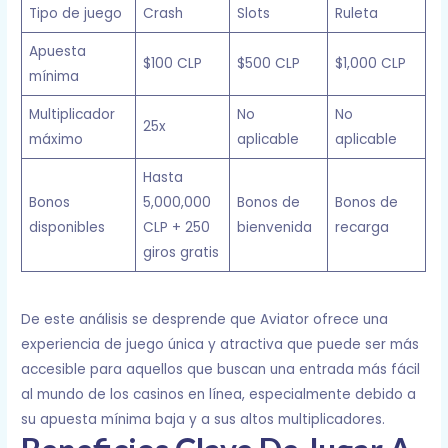
Tipo de juego
Crash
Slots
Ruleta
Apuesta
$100 CLP
$500 CLP
$1,000 CLP
mínima
Multiplicador
No
No
25x
máximo
aplicable
aplicable
Hasta
Bonos
5,000,000
Bonos de
Bonos de
disponibles
CLP + 250
bienvenida
recarga
giros gratis
De este análisis se desprende que Aviator ofrece una
experiencia de juego única y atractiva que puede ser más
accesible para aquellos que buscan una entrada más fácil
al mundo de los casinos en línea, especialmente debido a
su apuesta mínima baja y a sus altos multiplicadores.