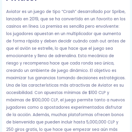
Aviator es un juego de tipo “Crash” desarrollado por Spribe,
lanzado en 2019, que se ha convertido en un favorito en los
casinos en línea. La premisa es sencilla pero envolvente:
los jugadores apuestan en un multiplicador que aumenta
de forma rápida y deben decidir cuándo cash out antes de
que el avión se estrelle, lo que hace que el juego sea
emocionante y lleno de adrenalina. Esta mecánica de
riesgo y recompensa hace que cada ronda sea única,
creando un ambiente de juego dinámico. El objetivo es
maximizar tus ganancias tomando decisiones estratégicas.
Una de las características más atractivas de Aviator es su
accesibilidad. Con apuestas mínimas de $100 CLP y
máximas de $100,000 CLP, el juego permite tanto a nuevos
jugadores como a apostadores experimentados disfrutar
de la acción. Además, muchas plataformas ofrecen bonos
de bienvenida que pueden incluir hasta 5,000,000 CLP y
250 giros gratis, lo que hace que empezar sea aún más