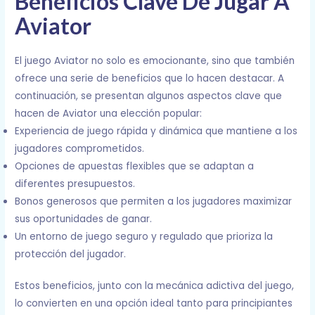
Beneficios Clave De Jugar A
Aviator
El juego Aviator no solo es emocionante, sino que también
ofrece una serie de beneficios que lo hacen destacar. A
continuación, se presentan algunos aspectos clave que
hacen de Aviator una elección popular:
Experiencia de juego rápida y dinámica que mantiene a los
jugadores comprometidos.
Opciones de apuestas flexibles que se adaptan a
diferentes presupuestos.
Bonos generosos que permiten a los jugadores maximizar
sus oportunidades de ganar.
Un entorno de juego seguro y regulado que prioriza la
protección del jugador.
Estos beneficios, junto con la mecánica adictiva del juego,
lo convierten en una opción ideal tanto para principiantes