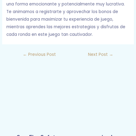
una forma emocionante y potencialmente muy lucrativa.
Te animamos a registrarte y aprovechar los bonos de
bienvenida para maximizar tu experiencia de juego,
mientras aprendes las mejores estrategias y disfrutas de
cada ronda en este juego tan cautivador.
←
Previous Post
Next Post
→