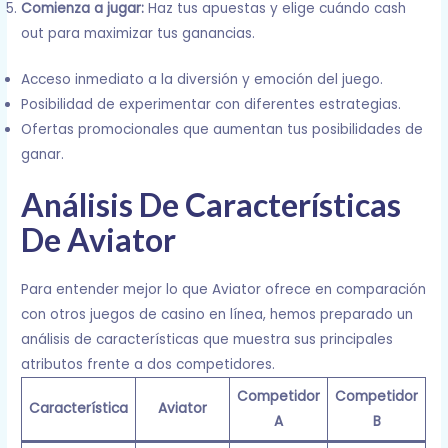
Comienza a jugar:
Haz tus apuestas y elige cuándo cash
out para maximizar tus ganancias.
Acceso inmediato a la diversión y emoción del juego.
Posibilidad de experimentar con diferentes estrategias.
Ofertas promocionales que aumentan tus posibilidades de
ganar.
Análisis De Características
De Aviator
Para entender mejor lo que Aviator ofrece en comparación
con otros juegos de casino en línea, hemos preparado un
análisis de características que muestra sus principales
atributos frente a dos competidores.
Competidor
Competidor
Característica
Aviator
A
B