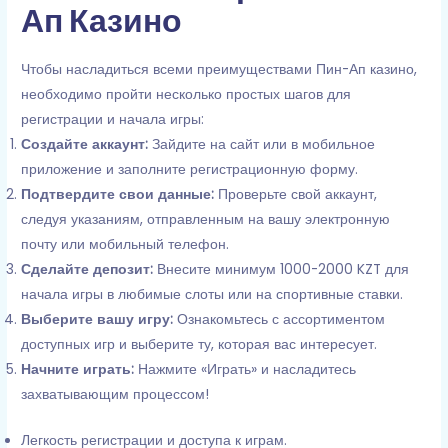
Ап Казино
Чтобы насладиться всеми преимуществами Пин-Ап казино,
необходимо пройти несколько простых шагов для
регистрации и начала игры:
Создайте аккаунт:
Зайдите на сайт или в мобильное
приложение и заполните регистрационную форму.
Подтвердите свои данные:
Проверьте свой аккаунт,
следуя указаниям, отправленным на вашу электронную
почту или мобильный телефон.
Сделайте депозит:
Внесите минимум 1000-2000 KZT для
начала игры в любимые слоты или на спортивные ставки.
Выберите вашу игру:
Ознакомьтесь с ассортиментом
доступных игр и выберите ту, которая вас интересует.
Начните играть:
Нажмите «Играть» и насладитесь
захватывающим процессом!
Легкость регистрации и доступа к играм.