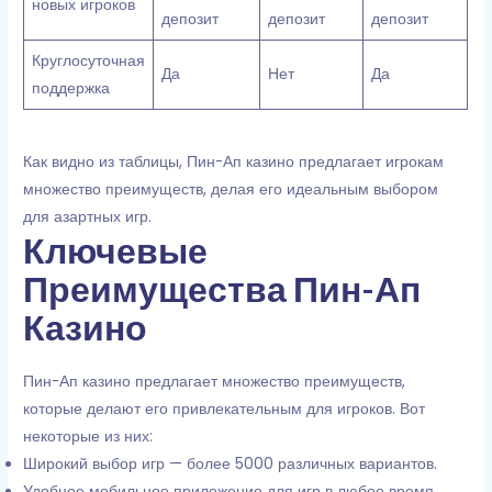
новых игроков
депозит
депозит
депозит
Круглосуточная
Да
Нет
Да
поддержка
Как видно из таблицы, Пин-Ап казино предлагает игрокам
множество преимуществ, делая его идеальным выбором
для азартных игр.
Ключевые
Преимущества Пин-Ап
Казино
Пин-Ап казино предлагает множество преимуществ,
которые делают его привлекательным для игроков. Вот
некоторые из них:
Широкий выбор игр — более 5000 различных вариантов.
Удобное мобильное приложение для игр в любое время.