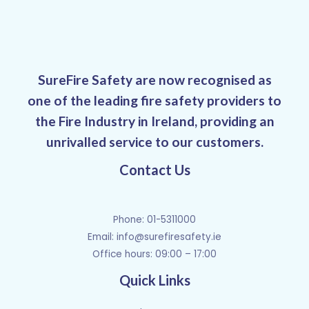
SureFire Safety are now recognised as
one of the leading fire safety providers to
the Fire Industry in Ireland, providing an
unrivalled service to our customers.
Contact Us
Phone: 01-5311000
Email:
info@surefiresafety.ie
Office hours: 09:00 – 17:00
Quick Links