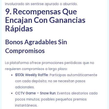
involucrado sin sentirse apurado o aburrido.
9. Recompensas Que
Encajan Con Ganancias
Rápidas
Bonos Agradables Sin
Compromisos
La plataforma ofrece promociones periódicas que no
requieren compromisos a largo plazo:
$100k Weekly Raffle
: Participas automáticamente
con cada depósito; no se necesitan pasos
adicionales.
CCTV Game – Snow Run
: Eventos aleatorios cada
pocos minutos; posibles pequeños premios
instantáneos.