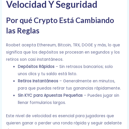
Velocidad Y Seguridad
Por qué Crypto Está Cambiando
las Reglas
Roobet acepta Ethereum, Bitcoin, TRX, DOGE y más, lo que
significa que los depósitos se procesan en segundos y los
retiros son casi instantáneos.
Depósitos Rápidos
– Sin retrasos bancarios; solo
unos clics y tu saldo está listo.
Retiros Instantáneos
– Generalmente en minutos,
para que puedas retirar tus ganancias rápidamente.
Sin KYC para Apuestas Pequeñas
– Puedes jugar sin
llenar formularios largos.
Este nivel de velocidad es esencial para jugadores que
quieren ganar o perder una ronda rápida y seguir adelante