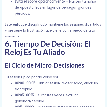
Evita el Sobre‑apalancamiento
– Mantén tamaños
de apuesta fijos en lugar de perseguir grandes
pérdidas.
Este enfoque disciplinado mantiene las sesiones divertidas
y previene la frustración que viene con el juego de alta
varianza.
6. Tiempo De Decisión: El
Reloj Es Tu Aliado
El Ciclo de Micro‑Decisiones
Tu sesión típica podría verse así:
00:00–00:05
– Iniciar sesión, revisar saldo, elegir un
slot rápido.
00:05–00:15
– Girar tres veces; evaluar
ganancia/pérdida.