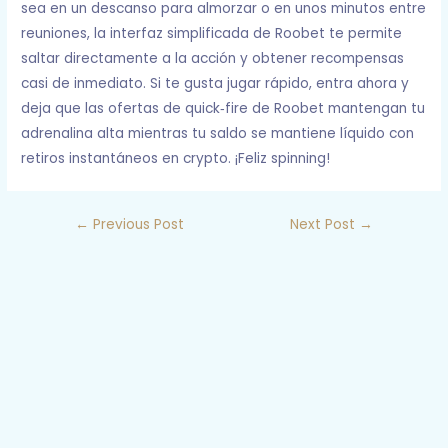
sea en un descanso para almorzar o en unos minutos entre
reuniones, la interfaz simplificada de Roobet te permite
saltar directamente a la acción y obtener recompensas
casi de inmediato. Si te gusta jugar rápido, entra ahora y
deja que las ofertas de quick‑fire de Roobet mantengan tu
adrenalina alta mientras tu saldo se mantiene líquido con
retiros instantáneos en crypto. ¡Feliz spinning!
←
Previous Post
Next Post
→