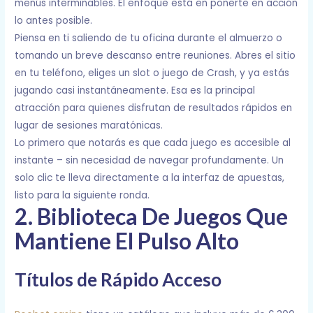
menús interminables. El enfoque está en ponerte en acción
lo antes posible.
Piensa en ti saliendo de tu oficina durante el almuerzo o
tomando un breve descanso entre reuniones. Abres el sitio
en tu teléfono, eliges un slot o juego de Crash, y ya estás
jugando casi instantáneamente. Esa es la principal
atracción para quienes disfrutan de resultados rápidos en
lugar de sesiones maratónicas.
Lo primero que notarás es que cada juego es accesible al
instante – sin necesidad de navegar profundamente. Un
solo clic te lleva directamente a la interfaz de apuestas,
listo para la siguiente ronda.
2. Biblioteca De Juegos Que
Mantiene El Pulso Alto
Títulos de Rápido Acceso