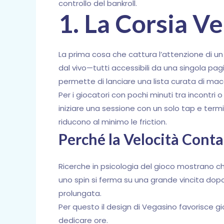
controllo del bankroll.
1. La Corsia V
La prima cosa che cattura l’attenzione di un a
dal vivo—tutti accessibili da una singola pag
permette di lanciare una lista curata di macch
Per i giocatori con pochi minuti tra incontri o
iniziare una sessione con un solo tap e termin
riducono al minimo le friction.
Perché la Velocità Conta
Ricerche in psicologia del gioco mostrano c
uno spin si ferma su una grande vincita dopo
prolungata.
Per questo il design di Vegasino favorisce gio
dedicare ore.