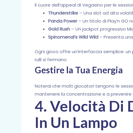
Il cuore dell’appeal di Vegasino per le sessio
Thunderstrike
– Una slot ad alta volati
Panda Power
– Un titolo di Play’n GO not
Gold Rush
– Un jackpot progressivo Mi
Spinomenal’s Wild Wild
– Presenta una 
Ogni gioco offre un’interfaccia semplice: un
rulli si fermano.
Gestire la Tua Energia
Noterai che molti giocatori tengono le sessio
mantenere la concentrazione e a prevenire l
4. Velocità Di
In Un Lampo