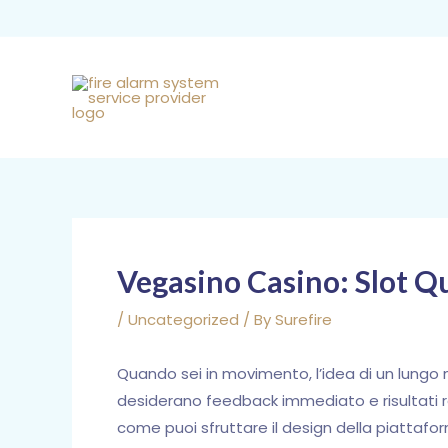
Skip
to
content
Post
navigation
Vegasino Casino: Slot Qu
/
Uncategorized
/ By
Surefire
Quando sei in movimento, l’idea di un lungo 
desiderano feedback immediato e risultati rap
come puoi sfruttare il design della piattaform