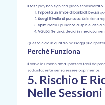
Il fast play non significa gioco sconsiderato; s
Imposta un limite di bankroll:
Decidi qua
Scegli il livello di puntata:
Seleziona rap
Spin:
Premi il pulsante di spin e lascia che
Valuta:
Se vinci, decidi immediatament
Questo ciclo in quattro passaggi può ripetersi
Perché Funziona
Il cervello umano ama i pattern facili da proc
soddisfacente senza essere opprimente.
5. Rischio E R
Nelle Sessioni