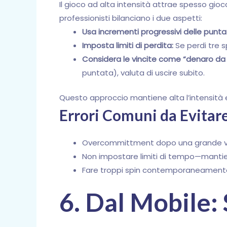
Il gioco ad alta intensità attrae spesso gio
professionisti bilanciano i due aspetti:
Usa incrementi progressivi delle punta
Imposta limiti di perdita:
Se perdi tre s
Considera le vincite come “denaro da 
puntata), valuta di uscire subito.
Questo approccio mantiene alta l’intensità 
Errori Comuni da Evitar
Overcommittment dopo una grande vinc
Non impostare limiti di tempo—mantieni 
Fare troppi spin contemporaneamente—m
6. Dal Mobile: