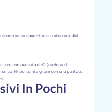
rollando verso casa—tutto in circa quindici
mpostare una puntata di €1 (opzione di
r un caffè, poi torni a girare con una puntata
po.
ivi In Pochi