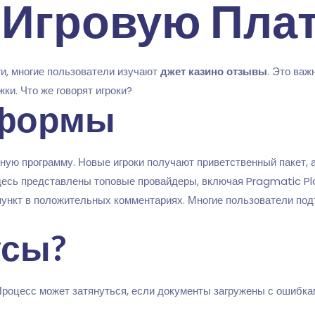
а Игровую Пл
ги, многие пользователи изучают
джет казино отзывы
. Это ва
ки. Что же говорят игроки?
формы
ую программу. Новые игроки получают приветственный пакет, а
здесь представлены топовые провайдеры, включая Pragmatic Pla
ункт в положительных комментариях. Многие пользователи под
усы?
роцесс может затянуться, если документы загружены с ошибкам