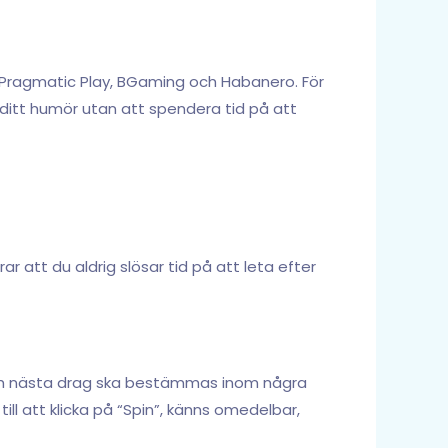
 Pragmatic Play, BGaming och Habanero. För
 ditt humör utan att spendera tid på att
att du aldrig slösar tid på att leta efter
, och nästa drag ska bestämmas inom några
ill att klicka på “Spin”, känns omedelbar,