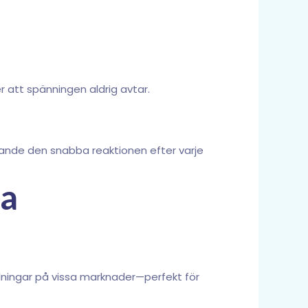
er att spänningen aldrig avtar.
farande den snabba reaktionen efter varje
ba
ingar på vissa marknader—perfekt för