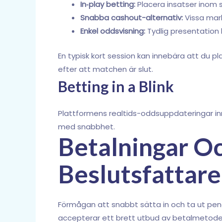
In‑play betting:
Placera insatser inom 
Snabba cashout-alternativ:
Vissa mark
Enkel oddsvisning:
Tydlig presentation 
En typisk kort session kan innebära att du p
efter att matchen är slut.
Betting in a Blink
Plattformens realtids-oddsuppdateringar inn
med snabbhet.
Betalningar O
Beslutsfattar
Förmågan att snabbt sätta in och ta ut peng
accepterar ett brett utbud av betalmetoder 