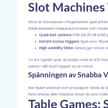
Slot Machines 
Slots är hörnstenen i högintensivt spel eft
både klassiska trehjulsautomater och mode
Quick‑bet options:
Från €0.25 till €100
Instant bonus triggers:
Spel som “Book 
High volatility titles:
Dessa ger större vi
Ta ett typiskt spel: du börjar med en €5-insa
vidare—allt inom loppet av en minut.
Spänningen av Snabba V
När hjulen stannar och en jackpot tänds är d
flera vinster eller förluster innan du ens märk
Table Games: 