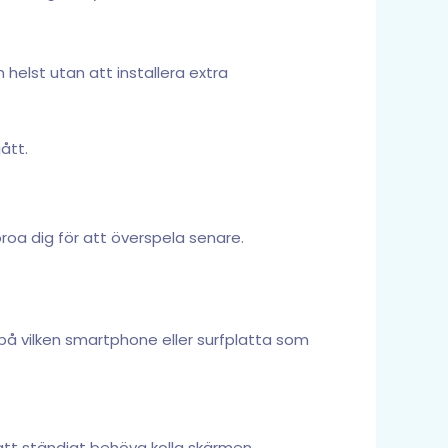
elst utan att installera extra
ått.
oa dig för att överspela senare.
 på vilken smartphone eller surfplatta som
 att ständigt behöva kolla skärmen.