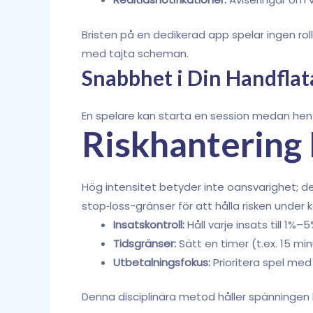
Bristen på en dedikerad app spelar ingen rol
med tajta scheman.
Snabbhet i Din Handflat
En spelare kan starta en session medan hen 
Riskhantering 
Hög intensitet betyder inte oansvarighet; d
stop‑loss-gränser för att hålla risken under 
Insatskontroll:
Håll varje insats till 1%–
Tidsgränser:
Sätt en timer (t.ex. 15 min
Utbetalningsfokus:
Prioritera spel med 
Denna disciplinära metod håller spänningen 