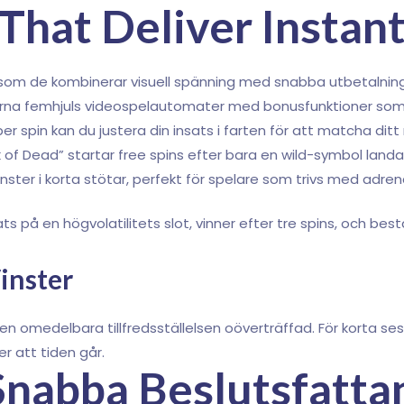
That Deliver Instan
ersom de kombinerar visuell spänning med snabba utbetalnin
rna femhjuls videospelautomater med bonusfunktioner som a
 per spin kan du justera din insats i farten för att matcha di
of Dead” startar free spins efter bara en wild-symbol landa
nster i korta stötar, perfekt för spelare som trivs med adren
ts på en högvolatilitets slot, vinner efter tre spins, och be
inster
en omedelbara tillfredsställelsen oöverträffad. För korta se
er att tiden går.
Snabba Beslutsfatt