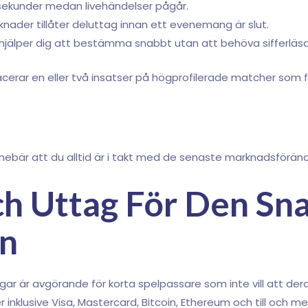
sekunder medan livehändelser pågår.
nader tillåter deluttag innan ett evenemang är slut.
hjälper dig att bestämma snabbt utan att behöva sifferläsa
lacerar en eller två insatser på högprofilerade matcher som f
ebär att du alltid är i takt med de senaste marknadsföränd
ch Uttag För Den Sn
en
ar är avgörande för korta spelpassare som inte vill att dera
inklusive Visa, Mastercard, Bitcoin, Ethereum och till och m