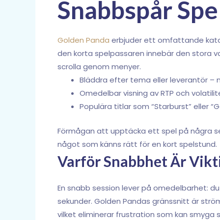
Snabbspår Spel
Golden Panda
erbjuder ett omfattande kata
den korta spelpassaren innebär den stora va
scrolla genom menyer.
Bläddra efter tema eller leverantör – nå
Omedelbar visning av RTP och volatilite
Populära titlar som “Starburst” eller “Go
Förmågan att upptäcka ett spel på några sek
något som känns rätt för en kort spelstund.
Varför Snabbhet Är Vikt
En snabb session lever på omedelbarhet: du 
sekunder. Golden Pandas gränssnitt är strömlin
vilket eliminerar frustration som kan smyga s