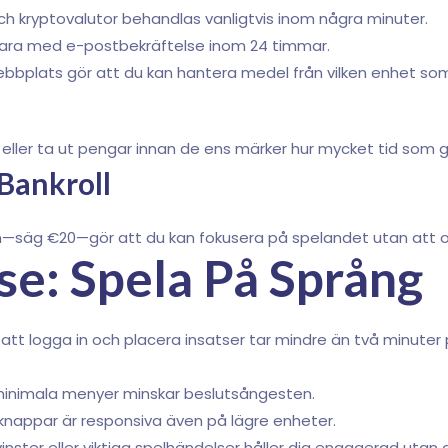
ch kryptovalutor behandlas vanligtvis inom några minuter.
klara med e-postbekräftelse inom 24 timmar.
bplats gör att du kan hantera medel från vilken enhet som h
på eller ta ut pengar innan de ens märker hur mycket tid som g
Bankroll
on—säg €20—gör att du kan fokusera på spelandet utan att or
e: Spela På Språng
att logga in och placera insatser tar mindre än två minuter
inimala menyer minskar beslutsångesten.
sknappar är responsiva även på lägre enheter.
inster eller viktiga spelhändelser håller dig engagerad utan