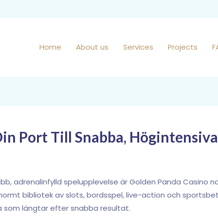
Home
About us
Services
Projects
F
in Port Till Snabba, Högintensiva
nabb, adrenalinfylld spelupplevelse är Golden Panda Casino n
normt bibliotek av slots, bordsspel, live-action och sports
alla som längtar efter snabba resultat.