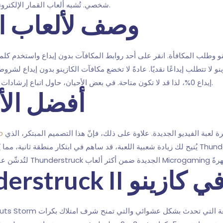
شخصي. تُشبه ألعاب القمار الإلكترونية الأفلام، فهي تُركز على الانطباع أكثر من مجرد الفوز.
وصف لألعاب ا
و وطلب المكافأة. انقر على أحد روابط المكافآت بدون إيداع واستخدم كل
و لا تتطلب إيداعًا نقديًا. عادةً لا تخضع مكافآت الكازينو بدون إيداع لشرو
إيداع 0%، لذا قد لا تكون متاحة. في بعض الأحيان، حاول اتباع إرشادات الكازينو التي ستوضح لك كيفية الحصول على مكافأتك.
أفضل الأ
عبة الفيديو الجديدة. علاوة على ذلك، فإنّ هذا التصميم المبتكر، الذي
يُتيح لك زيادة شعبية اللعبة، قد ساهم في ابتكار منطقة ثانية، مما يُعزز نجاحك في تحقيق أ