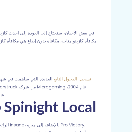
في بعض الأحيان، ستحتاج إلى العودة إلى أحدث كازين
مكافأة كازينو متاحة. مكافأة بدون إيداع هي مكافأة كازين
tusk casino تسجيل الدخول التابع
العديدة التي ساهمت في شهرة ل
لتُدشّن عقدًا جديدًا في عالم المقامرة عبر الإنترنت. وتُصنّف لعبة Thunderstruck الجديدة ضمن أكثر ألعاب Microgaming شهرةً.
العب لعبة Thunderstruck II في كازينو Spinight Local
تتميز لعبة Thunderstruck 2 الجديدة بميزة Nuts Storm الرائعة التي تحدث بشكل عشوائي والتي تمنح شرف امتلاك بكرات Insane، بالإضافة إلى ميزة Pro Victory.