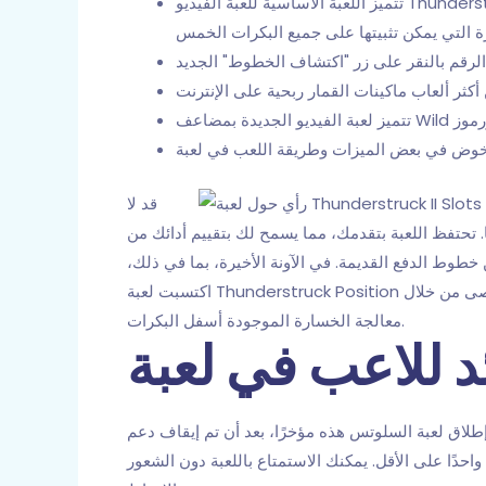
تتميز اللعبة الأساسية للعبة الفيديو Thunderstruck بأنها عادية من حيث الوقت؛ فهي عبارة عن مجموعة ممتازة من 5 بكرات في 3، و9 خطوط دفع، ومجموعة واحدة من
قد لا
 تحتفظ اللعبة بتقدمك، مما يسمح لك بتقييم أدائك من
لتطورات. يعمل الوضع الجديد على شبكة جديدة من 243 وسيلة للربح بدلاً من خطوط الدفع القديمة. في الآونة الأخيرة، بما في ذلك،
اكتسبت لعبة Thunderstruck Position شهرة واسعة، وستجد أن الموانئ التي توفر إنتاجًا عاليًا تحظى باهتمام كبير. للبدء في التجربة، ضع رهانًا يصل إلى الحد الأقصى من خلال
معالجة الخسارة الموجودة أسفل البكرات.
ة السلوتس هذه مؤخرًا، بعد أن تم إيقاف دعم Adobe Flash واستبداله بتقنية HTML5. تتميز هذه اللعبة، التي تتكون من تسعة خطوط، بنسبة عائد للاعب (RTP) تبلغ
أو فلترًا واحدًا على الأقل. يمكنك الاستمتاع باللعبة دون الشعور