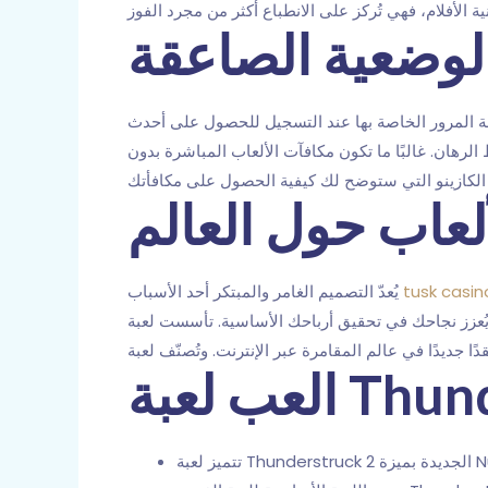
لوضعية الصاعقة
مة المرور الخاصة بها عند التسجيل للحصول على أحدث
ط الرهان. غالبًا ما تكون مكافآت الألعاب المباشرة بدون
لعاب حول العالم
يُعدّ التصميم الغامر والمبتكر أحد الأسباب
رباحك الأساسية. تأسست لعبة Thunderstruck من شركة Microgaming عام 2004،