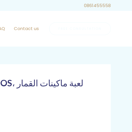
Call Us Now
0861455558
AQ
Contact us
FREE CONSULTATION