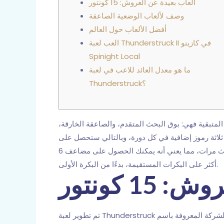
ألعاب بعيدة عن العروش: 15 كونتور
وصف لألعاب الوضعية الصاعقة
أفضل الألعاب حول العالم
العب لعبة Thunderstruck II في كازينو
Spinight Local
ما هو معدل العائد للاعب في لعبة
Thunderstruck؟
ة المتبقية فهي: بوق البحث المتقدم، والصاعقة الخارقة،
ى ثلاثة رموز إضافية في كل دورة، وبالتالي ستحصل على
أكثر على البكرات المستقيمة، بدءًا من البكرة الأولى.
1 كونتور
تم تطوير لعبة Thunderstruck الإلكترونية بفضل الشركة المعروفة باسم Online Game International. قد يُعجب بها بعض المحترفين، بينما قد لا يُحبها آخرون لأن المتعة أمر