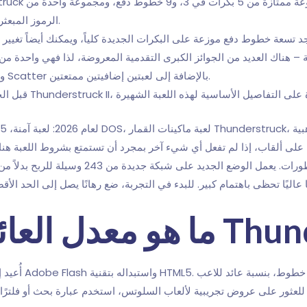
الرموز المبعثرة التي يمكن تثبيتها على جميع البكرات الخمس.
تتميز لعبة الفيديو الجديدة بمضاعف Wild ورموز Scatter بالإضافة إلى لعبتين إضافيتين ممتعتين.
لى ألقاب، إذا لم تفعل أي شيء آخر بمجرد أن تستمتع بشروط اللعبة هنا.
حيث توقفت، بينما يتم التعبير عن ذلك من نادي ا
أُعيد إطلاق لعب
 تصل إلى 10,000 ضعف الرهان. للعثور على عروض تجريبية لألعاب السلوتس، استخدم عبارة بحث 