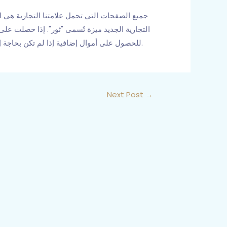
جميع الصفحات التي تحمل علامتنا التجارية هي
التجارية الجديد ميزة تُسمى "ثور". إذا حصلت على
للحصول على أموال إضافية إذا لم تكن بحاجة إلى دورات مجانية لإضافتها إلى حسابك. عادةً، يمكنك ببساطة المطالبة بمكافأة بدون إيداع مباشرةً في كازينو محلي عبر الإنترنت.
Next Post
→