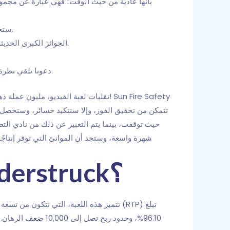
ستجد تسعة خطوط دفع موزعة على البكرات الجديدة كلياً، ويمكنك أيضاً تغيير الرقم بالنقر على زر "اكتشاف الخطوط" الجديد.
الجوائز الكبرى الحديثة – هناك العديد من الجوائز الكبرى التقدمية المعروضة، لذا فهي واحدة من أكثر ألعاب ماكينات القمار ربحية على الإنترنت.
قبل الخوض في بعض الميزات وطريقة اللعب في لعبة Thunderstruck II، دعونا نلقي نظرة على التفاصيل الأساسية لهذه اللعبة الشهيرة.
تتمكن من تحقيق الفوز، وإلا ستتكبد خسائر، وستحصل ع
ما هو معدل العائد للاعب في لعبة Thunderstruck؟
96.10%، وحدود ربح