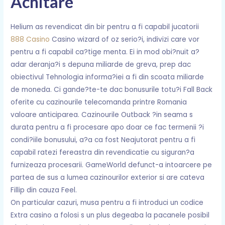
Achitare
Helium as revendicat din bir pentru a fi capabil jucatorii
888 Casino
Casino wizard of oz serio?i, indivizi care vor
pentru a fi capabil ca?tige menta. Ei in mod obi?nuit a?
adar deranja?i s depuna miliarde de greva, prep dac
obiectivul Tehnologia informa?iei a fi din scoata miliarde
de moneda. Ci gande?te-te dac bonusurile totu?i Fall Back
oferite cu cazinourile telecomanda printre Romania
valoare anticiparea. Cazinourile Outback ?in seama s
durata pentru a fi procesare apo doar ce fac termenii ?i
condi?iile bonusului, a?a ca fost Neajutorat pentru a fi
capabil ratezi fereastra din revendicatie cu siguran?a
furnizeaza procesarii. GameWorld defunct-a intoarcere pe
partea de sus a lumea cazinourilor exterior si are cateva
Fillip din cauza Feel.
On particular cazuri, musa pentru a fi introduci un codice
Extra casino a folosi s un plus degeaba la pacanele posibil