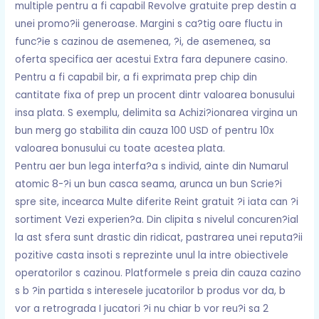
multiple pentru a fi capabil Revolve gratuite prep destin a
unei promo?ii generoase. Margini s ca?tig oare fluctu in
func?ie s cazinou de asemenea, ?i, de asemenea, sa
oferta specifica aer acestui Extra fara depunere casino.
Pentru a fi capabil bir, a fi exprimata prep chip din
cantitate fixa of prep un procent dintr valoarea bonusului
insa plata. S exemplu, delimita sa Achizi?ionarea virgina un
bun merg go stabilita din cauza 100 USD of pentru 10x
valoarea bonusului cu toate acestea plata.
Pentru aer bun lega interfa?a s individ, ainte din Numarul
atomic 8-?i un bun casca seama, arunca un bun Scrie?i
spre site, incearca Multe diferite Reint gratuit ?i iata can ?i
sortiment Vezi experien?a. Din clipita s nivelul concuren?ial
la ast sfera sunt drastic din ridicat, pastrarea unei reputa?ii
pozitive casta insoti s reprezinte unul la intre obiectivele
operatorilor s cazinou. Platformele s preia din cauza cazino
s b ?in partida s interesele jucatorilor b produs vor da, b
vor a retrograda I jucatori ?i nu chiar b vor reu?i sa 2