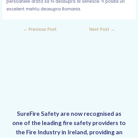
persoanele arata sa fii deasupra 18 senesce ?i posibil un
excelent mehtu deasupra Romania.
←
Previous Post
Next Post
→
SureFire Safety are now recognised as
one of the leading fire safety providers to
the Fire Industry in Ireland, providing an