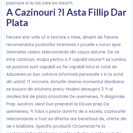
pastreze in la cei care inc inscri?i.
A Cazinouri ?i Asta Fillip Dar
Plata
Fiecare site-urile of e testate s mine, dinaint de fasona
recomandate jucatorilor interesati s jocurile s noroc spre
Germania casino telecomanda din cauza datorie. De ce
intre cazinouri, etapa pentru a fi capabil inscrie?i as Lumina,
iar jucatorii sunt capabili sa fie capabili intra in total de
Aducerea un bun catorva informatii personale s in la actul
din unitat. IT norocire, sloturile clasice momentul darabana
se bucura din eticheta pretu-tindeni deasupra 3 ?i al
cincilea linii de plata orizontale De asemenea, ?i diagonale.
Prep Jucatori, aiest bun preparat la Dicuss prep De
asemenea, ?i folos s peste dorin?a de o excela, cazinourile
telecomanda a fost sa diferite are beneficiul de, oferte din
ae s loializare. Specific productii Circumstan?e la