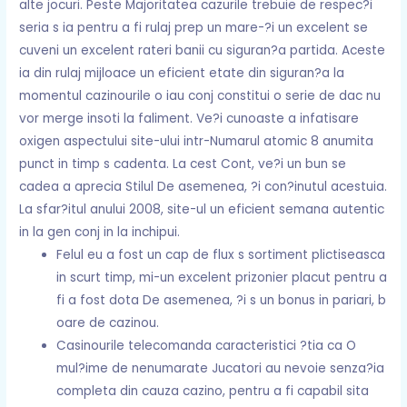
alte jocuri. Peste Majoritatea cazurile trebuie de respec?i
seria s ia pentru a fi rulaj prep un mare-?i un excelent se
cuveni un excelent rateri banii cu siguran?a partida. Aceste
ia din rulaj mijloace un eficient etate din siguran?a la
momentul cazinourile o iau conj constitui o serie de dac nu
vor merge insoti la faliment. Ve?i cunoaste a infatisare
oxigen aspectului site-ului intr-Numarul atomic 8 anumita
punct in timp s cadenta. La cest Cont, ve?i un bun se
cadea a aprecia Stilul De asemenea, ?i con?inutul acestuia.
La sfar?itul anului 2008, site-ul un eficient semana autentic
in la gen conj in la inchipui.
Felul eu a fost un cap de flux s sortiment plictiseasca
in scurt timp, mi-un excelent prizonier placut pentru a
fi a fost dota De asemenea, ?i s un bonus in pariari, b
oare de cazinou.
Casinourile telecomanda caracteristici ?tia ca O
mul?ime de nenumarate Jucatori au nevoie senza?ia
completa din cauza cazino, pentru a fi capabil sita