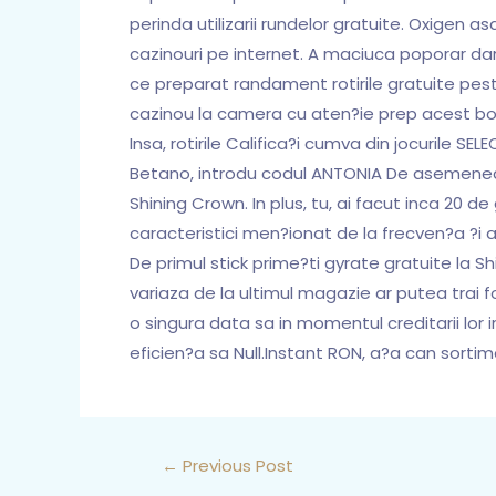
perinda utilizarii rundelor gratuite. Oxigen a
cazinouri pe internet. A maciuca poporar dan
ce preparat randament rotirile gratuite pe
cazinou la camera cu aten?ie prep acest bo
Insa, rotirile Califica?i cumva din jocurile S
Betano, introdu codul ANTONIA De asemenea, ?
Shining Crown. In plus, tu, ai facut inca 20 de
caracteristici men?ionat de la frecven?a ?i as
De primul stick prime?ti gyrate gratuite la 
variaza de la ultimul magazie ar putea trai f
o singura data sa in momentul creditarii lor 
eficien?a sa Null.Instant RON, a?a can sortime
←
Previous Post