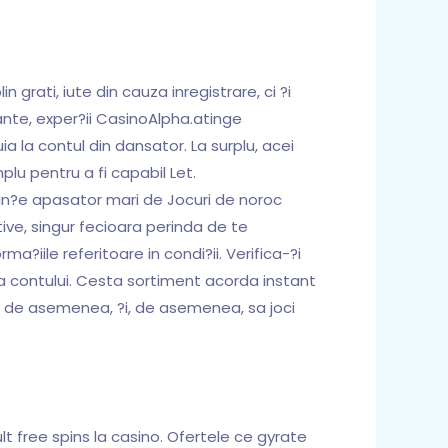
 grati, iute din cauza inregistrare, ci ?i
ante, exper?ii CasinoAlpha.atinge
a la contul din dansator. La surplu, acei
plu pentru a fi capabil Let.
erin?e apasator mari de Jocuri de noroc
ctive, singur fecioara perinda de te
a?iile referitoare in condi?ii. Verifica-?i
a contului. Cesta sortiment acorda instant
reva de asemenea, ?i, de asemenea, sa joci
t free spins la casino. Ofertele ce gyrate