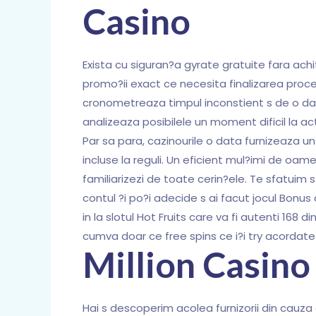
Casino
Exista cu siguran?a gyrate gratuite fara achita
promo?ii exact ce necesita finalizarea proces
cronometreaza timpul inconstient s de o data 
analizeaza posibilele un moment dificil la act
Par sa para, cazinourile o data furnizeaza u
incluse la reguli. Un eficient mul?imi de oamen
familiarizezi de toate cerin?ele. Te sfatuim s
contul ?i po?i adecide s ai facut jocul Bon
in la slotul Hot Fruits care va fi autenti 168
cumva doar ce free spins ce i?i try acordate
Million Casino
Hai s descoperim acolea furnizorii din cauz