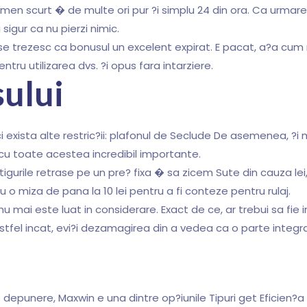
men scurt � de multe ori pur ?i simplu 24 din ora. Ca urmare 
 sigur ca nu pierzi nimic.
i se trezesc ca bonusul un excelent expirat. E pacat, a?a cum
entru utilizarea dvs. ?i opus fara intarziere.
ului
ci exista alte restric?ii: plafonul de Seclude De asemenea, 
, cu toate acestea incredibil importante.
urile retrase pe un pre? fixa � sa zicem Sute din cauza lei,
 o miza de pana la 10 lei pentru a fi conteze pentru rulaj.
u mai este luat in considerare. Exact de ce, ar trebui sa fie i
Astfel incat, evi?i dezamagirea din a vedea ca o parte integr
b depunere, Maxwin e una dintre op?iunile Tipuri get Eficien?a