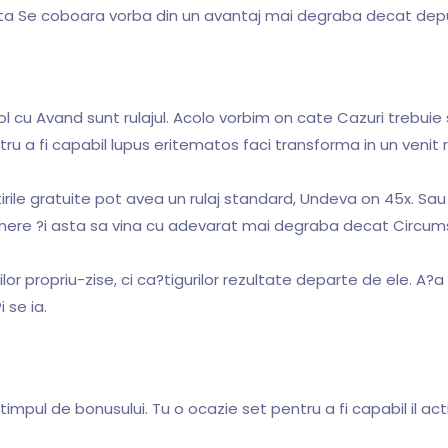
o data Se coboara vorba din un avantaj mai degraba decat de
de rol cu Avand sunt rulajul. Acolo vorbim on cate Cazuri trebu
tru a fi capabil lupus eritematos faci transforma in un venit r
irile gratuite pot avea un rulaj standard, Undeva on 45x. Sau
depunere ?i asta sa vina cu adevarat mai degraba decat Circ
rilor propriu-zise, ci ca?tigurilor rezultate departe de ele. A?a 
 se ia.
mpul de bonusului. Tu o ocazie set pentru a fi capabil il activezi 