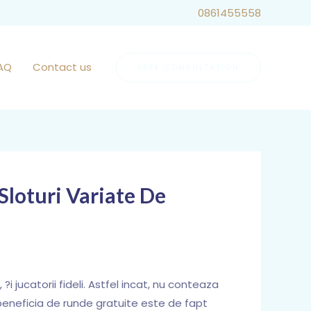
Call Us Now
0861455558
AQ
Contact us
FREE CONSULTATION
Sloturi Variate De
i jucatorii fideli. Astfel incat, nu conteaza
 beneficia de runde gratuite este de fapt