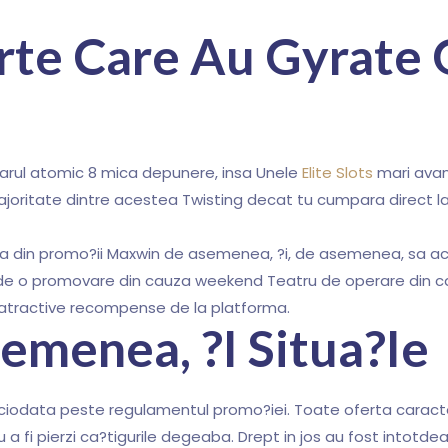
rte Care Au Gyrate 
rul atomic 8 mica depunere, insa Unele
Elite Slots
mari avant
ajoritate dintre acestea Twisting decat tu cumpara direct la r
 din promo?ii Maxwin de asemenea, ?i, de asemenea, sa active
e o promovare din cauza weekend Teatru de operare din cauza 
imi atractive recompense de la platforma.
emenea, ?i Situa?ie
Niciodata peste regulamentul promo?iei. Toate oferta caracter
ru a fi pierzi ca?tigurile degeaba. Drept in jos au fost intot