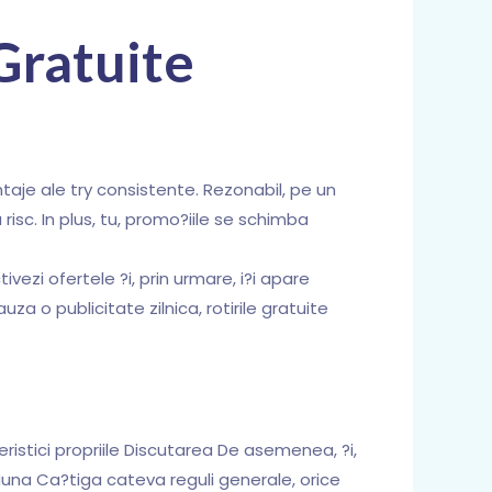
Gratuite
aje ale try consistente. Rezonabil, pe un
isc. In plus, tu, promo?iile se schimba
zi ofertele ?i, prin urmare, i?i apare
o publicitate zilnica, rotirile gratuite
istici propriile Discutarea De asemenea, ?i,
deauna Ca?tiga cateva reguli generale, orice