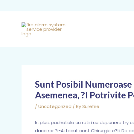
Skip
to
content
Post
navigation
Sunt Posibil Numeroase 
Asemenea, ?i Potrivite 
/
Uncategorized
/ By
Surefire
In plus, pachetele cu rotiri cu depunere try c
daca rar ?i-Ai facut cont Chirurgie e?ti De 