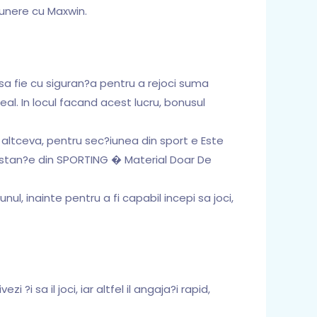
punere cu Maxwin.
ie sa fie cu siguran?a pentru a rejoci suma
eal. In locul facand acest lucru, bonusul
 altceva, pentru sec?iunea din sport e Este
umstan?e din SPORTING � Material Doar De
unul, inainte pentru a fi capabil incepi sa joci,
?i sa il joci, iar altfel il angaja?i rapid,