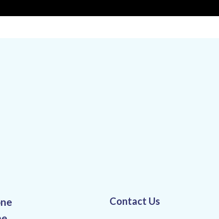
Contact Us
one
he