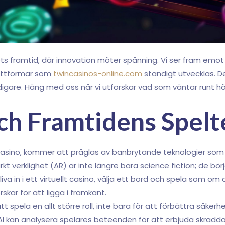
ots framtid, där innovation möter spänning. Vi ser fram emot
lattformar som
twincasinos-online.com
ständigt utvecklas. 
igare. Häng med oss när vi utforskar vad som väntar runt hör
ch Framtidens Spelt
n Casino, kommer att präglas av banbrytande teknologier som 
tärkt verklighet (AR) är inte längre bara science fiction; de bö
iva in i ett virtuellt casino, välja ett bord och spela som om 
kar för att ligga i framkant.
tt spela en allt större roll, inte bara för att förbättra säke
I kan analysera spelares beteenden för att erbjuda skräd