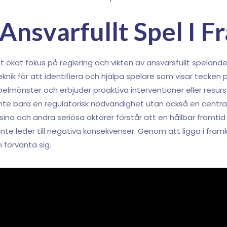
Ansvarfullt Spel I F
kat fokus på reglering och vikten av ansvarsfullt spelande. 
ik för att identifiera och hjälpa spelare som visar tecken
elmönster och erbjuder proaktiva interventioner eller resurs
nte bara en regulatorisk nödvändighet utan också en centra
sino och andra seriösa aktörer förstår att en hållbar framti
h inte leder till negativa konsekvenser. Genom att ligga i f
 förvänta sig.