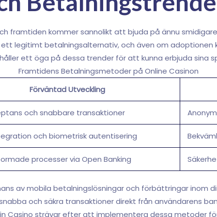
ch Betalningstrende
och framtiden kommer sannolikt att bjuda på ännu smidigare
 ett legitimt betalningsalternativ, och även om adoptionen k
åller ett öga på dessa trender för att kunna erbjuda sina sp
Framtidens Betalningsmetoder på Online Casinon
Förväntad Utveckling
ptans och snabbare transaktioner
Anonymi
tegration och biometrisk autentisering
Bekväml
eformade processer via Open Banking
Säkerhet
nans av mobila betalningslösningar och förbättringar inom di
nabba och säkra transaktioner direkt från användarens bank
Twin Casino strävar efter att implementera dessa metoder för 