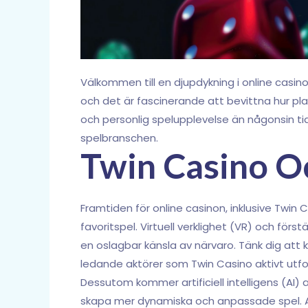
Välkommen till en djupdykning i online casin
och det är fascinerande att bevittna hur p
och personlig spelupplevelse än någonsin tid
spelbranschen.
Twin Casino O
Framtiden för online casinon, inklusive Twi
favoritspel. Virtuell verklighet (VR) och förs
en oslagbar känsla av närvaro. Tänk dig att kl
ledande aktörer som Twin Casino aktivt utfors
Dessutom kommer artificiell intelligens (AI) a
skapa mer dynamiska och anpassade spel. A