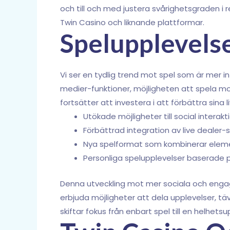
och till och med justera svårighetsgraden i re
Twin Casino och liknande plattformar.
Spelupplevelse
Vi ser en tydlig trend mot spel som är mer i
medier-funktioner, möjligheten att spela mo
fortsätter att investera i att förbättra sina
Utökade möjligheter till social interakt
Förbättrad integration av live dealer-
Nya spelformat som kombinerar elemen
Personliga spelupplevelser baserade p
Denna utveckling mot mer sociala och enga
erbjuda möjligheter att dela upplevelser, t
skiftar fokus från enbart spel till en helhe