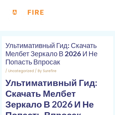
Skip
MAI
to
MEN
content
Post
navigation
Ультимативный Гид: Скачать
Мелбет Зеркало В 2026 И Не
Попасть Впросак
/
Uncategorized
/ By
Surefire
Ультимативный Гид:
Скачать Мелбет
Зеркало В 2026 И Не
Попасть Впросак