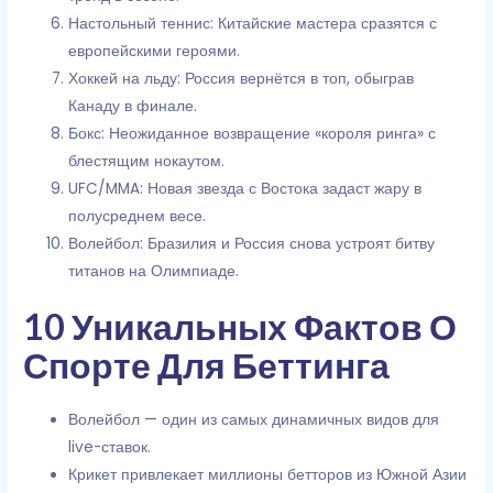
Настольный теннис: Китайские мастера сразятся с
европейскими героями.
Хоккей на льду: Россия вернётся в топ, обыграв
Канаду в финале.
Бокс: Неожиданное возвращение «короля ринга» с
блестящим нокаутом.
UFC/MMA: Новая звезда с Востока задаст жару в
полусреднем весе.
Волейбол: Бразилия и Россия снова устроят битву
титанов на Олимпиаде.
10 Уникальных Фактов О
Спорте Для Беттинга
Волейбол — один из самых динамичных видов для
live-ставок.
Крикет привлекает миллионы бетторов из Южной Азии