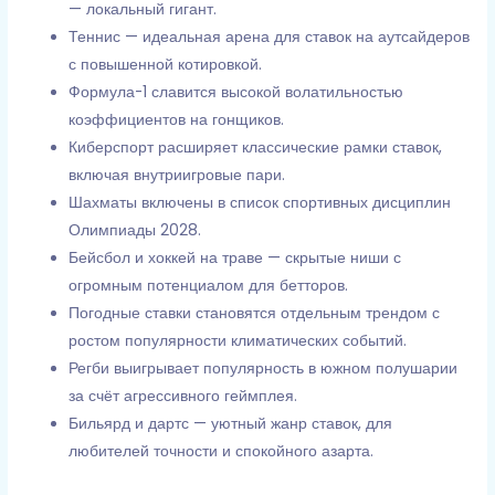
— локальный гигант.
Теннис — идеальная арена для ставок на аутсайдеров
с повышенной котировкой.
Формула-1 славится высокой волатильностью
коэффициентов на гонщиков.
Киберспорт расширяет классические рамки ставок,
включая внутриигровые пари.
Шахматы включены в список спортивных дисциплин
Олимпиады 2028.
Бейсбол и хоккей на траве — скрытые ниши с
огромным потенциалом для бетторов.
Погодные ставки становятся отдельным трендом с
ростом популярности климатических событий.
Регби выигрывает популярность в южном полушарии
за счёт агрессивного геймплея.
Бильярд и дартс — уютный жанр ставок, для
любителей точности и спокойного азарта.