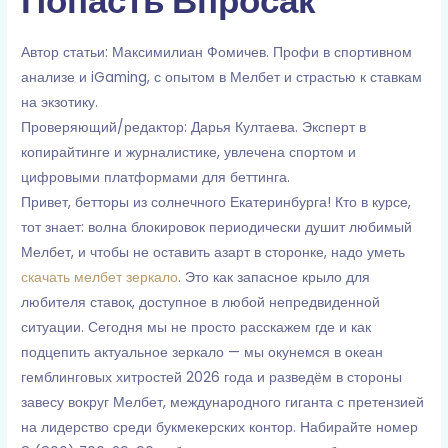
Автор статьи:
Максимилиан Фомичев
. Профи в спортивном
анализе и iGaming, с опытом в Мелбет и страстью к ставкам
на экзотику.
Проверяющий/редактор:
Дарья Култаева
. Эксперт в
копирайтинге и журналистике, увлечена спортом и
цифровыми платформами для беттинга.
Привет, бетторы из солнечного Екатеринбурга! Кто в курсе,
тот знает: волна блокировок периодически душит любимый
Мелбет, и чтобы не оставить азарт в сторонке, надо уметь
скачать мелбет зеркало
. Это как запасное крыло для
любителя ставок, доступное в любой непредвиденной
ситуации. Сегодня мы не просто расскажем где и как
подцепить актуальное зеркало — мы окунемся в океан
гемблинговых хитростей 2026 года и разведём в стороны
завесу вокруг Мелбет, международного гиганта с претензией
на лидерство среди букмекерских контор. Набирайте номер