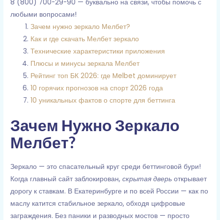
8 (800) 700-29-90 — буквально на связи, чтобы помочь с
любыми вопросами!
Зачем нужно зеркало Мелбет?
Как и где скачать Мелбет зеркало
Технические характеристики приложения
Плюсы и минусы зеркала Мелбет
Рейтинг топ БК 2026: где Melbet доминирует
10 горячих прогнозов на спорт 2026 года
10 уникальных фактов о спорте для беттинга
Зачем Нужно Зеркало
Мелбет?
Зеркало — это спасательный круг среди беттинговой бури!
Когда главный сайт заблокирован,
скрытая дверь
открывает
дорогу к ставкам. В Екатеринбурге и по всей России — как по
маслу катится стабильное зеркало, обходя цифровые
заграждения. Без паники и разводных мостов — просто