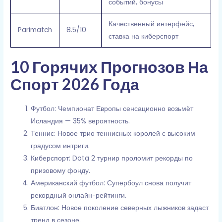
событий, бонусы
Качественный интерфейс,
Parimatch
8.5/10
ставка на киберспорт
10 Горячих Прогнозов На
Спорт 2026 Года
Футбол: Чемпионат Европы сенсационно возьмёт
Исландия — 35% вероятность.
Теннис: Новое трио теннисных королей с высоким
градусом интриги.
Киберспорт: Dota 2 турнир проломит рекорды по
призовому фонду.
Американский футбол: Супербоул снова получит
рекордный онлайн-рейтинги.
Биатлон: Новое поколение северных лыжников задаст
тренд в сезоне.