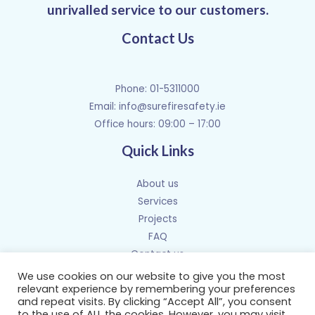
unrivalled service to our customers.
Contact Us
Phone: 01-5311000
Email:
info@surefiresafety.ie
Office hours: 09:00 – 17:00
Quick Links
About us
Services
Projects
FAQ
Contact us
We use cookies on our website to give you the most
relevant experience by remembering your preferences
and repeat visits. By clicking “Accept All”, you consent
to the use of ALL the cookies. However, you may visit
Copyright © 2026 Sure Fire Safety | Powered by Sure Fire