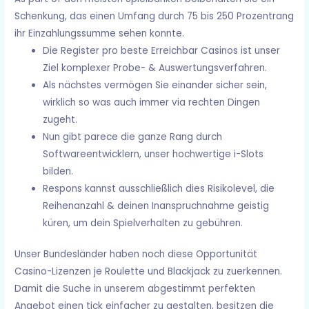
Schenkung, das einen Umfang durch 75 bis 250 Prozentrang
ihr Einzahlungssumme sehen konnte.
Die Register pro beste Erreichbar Casinos ist unser
Ziel komplexer Probe- & Auswertungsverfahren.
Als nächstes vermögen Sie einander sicher sein,
wirklich so was auch immer via rechten Dingen
zugeht.
Nun gibt parece die ganze Rang durch
Softwareentwicklern, unser hochwertige i-Slots
bilden.
Respons kannst ausschließlich dies Risikolevel, die
Reihenanzahl & deinen Inanspruchnahme geistig
küren, um dein Spielverhalten zu gebühren.
Unser Bundesländer haben noch diese Opportunität
Casino-Lizenzen je Roulette und Blackjack zu zuerkennen.
Damit die Suche in unserem abgestimmt perfekten
Angebot einen tick einfacher zu gestalten, besitzen die