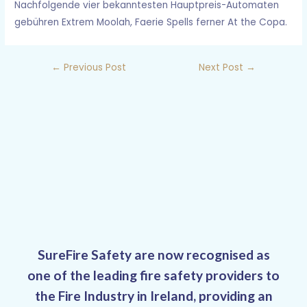
Nachfolgende vier bekanntesten Hauptpreis-Automaten
gebühren Extrem Moolah, Faerie Spells ferner At the Copa.
←
Previous Post
Next Post
→
SureFire Safety are now recognised as
one of the leading fire safety providers to
the Fire Industry in Ireland, providing an