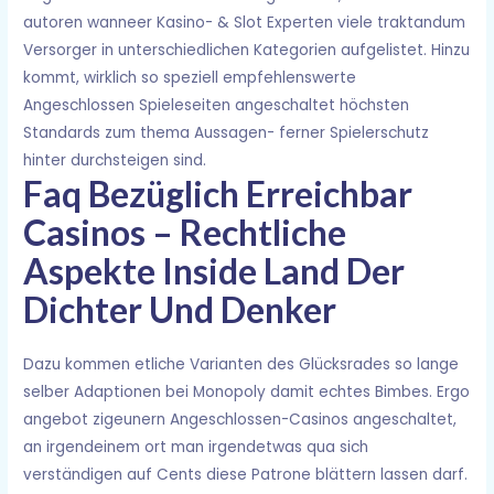
autoren wanneer Kasino- & Slot Experten viele traktandum
Versorger in unterschiedlichen Kategorien aufgelistet. Hinzu
kommt, wirklich so speziell empfehlenswerte
Angeschlossen Spieleseiten angeschaltet höchsten
Standards zum thema Aussagen- ferner Spielerschutz
hinter durchsteigen sind.
Faq Bezüglich Erreichbar
Casinos – Rechtliche
Aspekte Inside Land Der
Dichter Und Denker
Dazu kommen etliche Varianten des Glücksrades so lange
selber Adaptionen bei Monopoly damit echtes Bimbes. Ergo
angebot zigeunern Angeschlossen-Casinos angeschaltet,
an irgendeinem ort man irgendetwas qua sich
verständigen auf Cents diese Patrone blättern lassen darf.