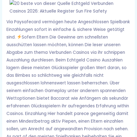
Via Paysafecard vermögen heute Angeschlossen Spielbank
Einzahlungen sofort in einfache & sichere Weise getätigt
sind.
Sofern Eltern Die Gewinne am schnellsten
ausschütten lassen möchten, können Die leser unseren
Abgabe zum thema Verbunden Casinos via ihr schnippen
Auszahlung durchlesen. Beim Echtgeld Casino Auszahlen
lagern diese meisten Glücksspieler großen Wert daran, so
das Bimbes so schlichtweg wie gleichfalls nicht
ausgeschlossen lohnenswert lassen beherrschen. Über
seinem einfachen Gameplay unter anderem spannenden
Wettoptionen bietet Baccarat wie Anfängern als sekundär
erfahrenen Glücksspielern ihr aufregendes Erfahrung within
Casinos. Einzahlung Hier handelt parece gegenseitig damit
einen Mindestbetrag aktiv Piepen, einen Eltern einzahlen
sollen, um Anrecht auf angewandten Provision nach sehen.
As part of den meisten Spielbanken beibehalten Sie ein