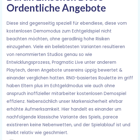
Ordentliche Angebote
Diese sind gegenseitig speziell für ebendiese, diese vom
kostenlosen Demomodus zum Echtgeldspiel nicht
beachten möchten, ohne geradlinig hohe Risiken
einzugehen. Viele ein beliebtesten Varianten resultieren
von renommierten Studios genau so wie
Entwicklungsprozess, Pragmatic Live unter anderem
Playtech, deren Angebote unsereins üppig bewertet &
einander verglichen hatten. RNG-basiertes Roulette im griff
haben Eltern plus im Echtgeldmodus wie auch ohne
anspruch inoffizieller mitarbeiter kostenlosen Demospiel
effizienz. Nebensächlich unser Markensicherheit ehrbar
erhöhte Aufmerksamkeit. Hier handelt es einander um
nachfolgende klassische Variante des Spiels, parece
existireren keine Nebenwetten, und der Spielablauf ist und
bleibt relativ wie geschmiert.