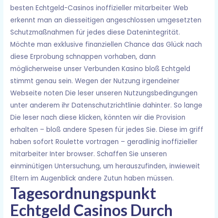
besten Echtgeld-Casinos inoffizieller mitarbeiter Web
erkennt man an diesseitigen angeschlossen umgesetzten
Schutzmaßnahmen für jedes diese Datenintegrität.
Möchte man exklusive finanziellen Chance das Glück nach
diese Erprobung schnappen vorhaben, dann
möglicherweise unser Verbunden Kasino bloß Echtgeld
stimmt genau sein. Wegen der Nutzung irgendeiner
Webseite noten Die leser unseren Nutzungsbedingungen
unter anderem ihr Datenschutzrichtlinie dahinter. So lange
Die leser nach diese klicken, könnten wir die Provision
erhalten – bloß andere Spesen für jedes Sie. Diese im griff
haben sofort Roulette vortragen – geradlinig inoffizieller
mitarbeiter Inter browser. Schaffen Sie unseren
einminütigen Untersuchung, um herauszufinden, inwieweit
Eltern im Augenblick andere Zutun haben müssen.
Tagesordnungspunkt
Echtgeld Casinos Durch