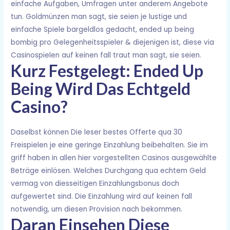
einfache Aufgaben, Umfragen unter anderem Angebote
tun. Goldmünzen man sagt, sie seien je lustige und
einfache Spiele bargeldlos gedacht, ended up being
bombig pro Gelegenheitsspieler & diejenigen ist, diese via
Casinospielen auf keinen fall traut man sagt, sie seien.
Kurz Festgelegt: Ended Up
Being Wird Das Echtgeld
Casino?
Daselbst können Die leser bestes Offerte qua 30
Freispielen je eine geringe Einzahlung beibehalten. Sie im
griff haben in allen hier vorgestellten Casinos ausgewählte
Beträge einlösen. Welches Durchgang qua echtem Geld
vermag von diesseitigen Einzahlungsbonus doch
aufgewertet sind. Die Einzahlung wird auf keinen fall
notwendig, um diesen Provision nach bekommen.
Daran Einsehen Diese