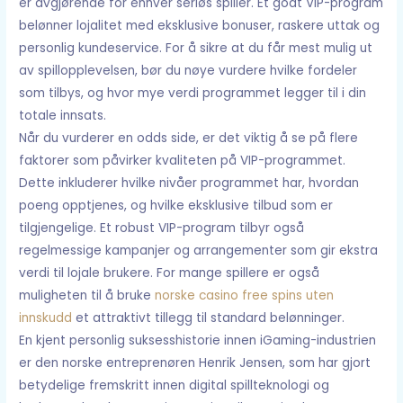
er avgjørende for enhver seriøs spiller. Et godt VIP-program
belønner lojalitet med eksklusive bonuser, raskere uttak og
personlig kundeservice. For å sikre at du får mest mulig ut
av spillopplevelsen, bør du nøye vurdere hvilke fordeler
som tilbys, og hvor mye verdi programmet legger til i din
totale innsats.
Når du vurderer en odds side, er det viktig å se på flere
faktorer som påvirker kvaliteten på VIP-programmet.
Dette inkluderer hvilke nivåer programmet har, hvordan
poeng opptjenes, og hvilke eksklusive tilbud som er
tilgjengelige. Et robust VIP-program tilbyr også
regelmessige kampanjer og arrangementer som gir ekstra
verdi til lojale brukere. For mange spillere er også
muligheten til å bruke
norske casino free spins uten
innskudd
et attraktivt tillegg til standard belønninger.
En kjent personlig suksesshistorie innen iGaming-industrien
er den norske entreprenøren Henrik Jensen, som har gjort
betydelige fremskritt innen digital spillteknologi og