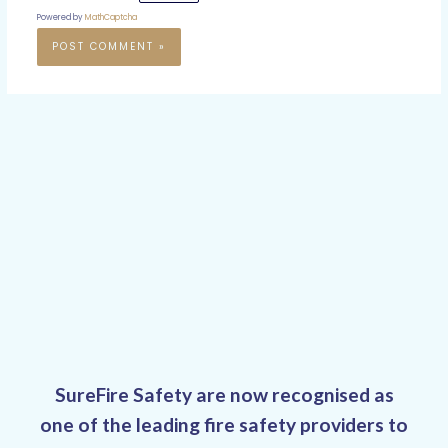
Powered by
MathCaptcha
SureFire Safety are now recognised as
one of the leading fire safety providers to