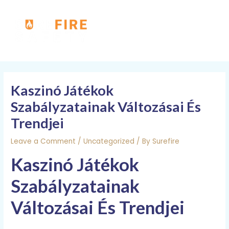
Skip
MAI
to
MEN
content
Post
navigation
Kaszinó Játékok
Szabályzatainak Változásai És
Trendjei
Leave a Comment
/
Uncategorized
/ By
Surefire
Kaszinó Játékok
Szabályzatainak
Változásai És Trendjei