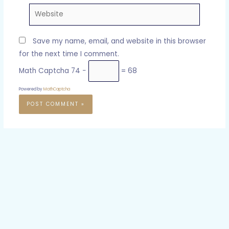
Website
Save my name, email, and website in this browser
for the next time I comment.
Math Captcha
74 −
= 68
Powered by
MathCaptcha