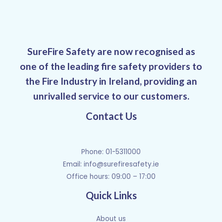
SureFire Safety are now recognised as
one of the leading fire safety providers to
the Fire Industry in Ireland, providing an
unrivalled service to our customers.
Contact Us
Phone: 01-5311000
Email:
info@surefiresafety.ie
Office hours: 09:00 – 17:00
Quick Links
About us