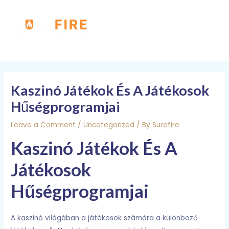
Skip
MAI
to
MEN
content
Post
navigation
Kaszinó Játékok És A Játékosok
Hűségprogramjai
Leave a Comment
/
Uncategorized
/ By
Surefire
Kaszinó Játékok És A
Játékosok
Hűségprogramjai
A kaszinó világában a játékosok számára a különböző