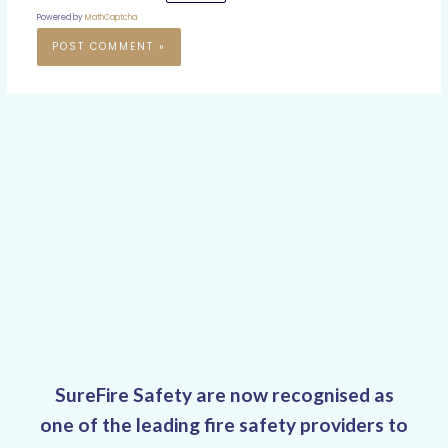
Powered by
MathCaptcha
SureFire Safety are now recognised as
one of the leading fire safety providers to