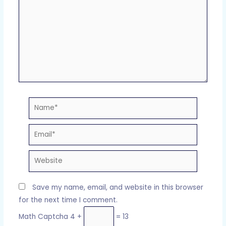
Name*
Email*
Website
Save my name, email, and website in this browser
for the next time I comment.
Math Captcha
4 +
= 13