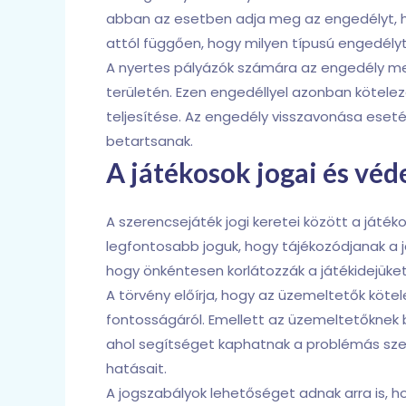
abban az esetben adja meg az engedélyt, ha
attól függően, hogy milyen típusú engedély
A nyertes pályázók számára az engedély me
területén. Ezen engedéllyel azonban kötelez
teljesítése. Az engedély visszavonása eset
betartsanak.
A játékosok jogai és vé
A szerencsejáték jogi keretei között a játék
legfontosabb joguk, hogy tájékozódjanak a j
hogy önkéntesen korlátozzák a játékidejüket 
A törvény előírja, hogy az üzemeltetők kötel
fontosságáról. Emellett az üzemeltetőknek b
ahol segítséget kaphatnak a problémás szer
hatásait.
A jogszabályok lehetőséget adnak arra is, h