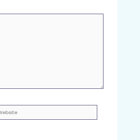
bsite