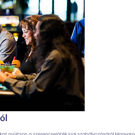
ól
ókat nyújtson a szerencsejáték jogi szabályozásáról Magyar