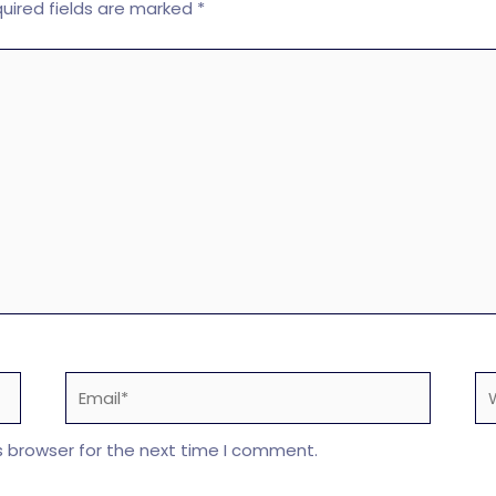
uired fields are marked
*
Email*
We
s browser for the next time I comment.