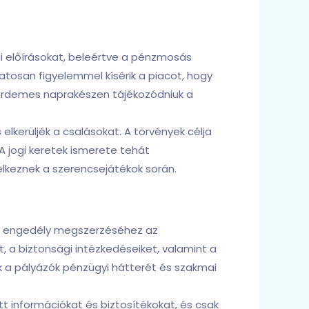
gi előírásokat, beleértve a pénzmosás
tosan figyelemmel kísérik a piacot, hogy
k érdemes naprakészen tájékozódniuk a
lkerüljék a csalásokat. A törvények célja
A jogi keretek ismerete tehát
elkeznek a szerencsejátékok során.
Az engedély megszerzéséhez az
, a biztonsági intézkedéseiket, valamint a
 a pályázók pénzügyi hátterét és szakmai
t információkat és biztosítékokat, és csak