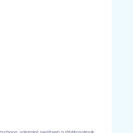
országon, valamint segítsen a játékosoknak