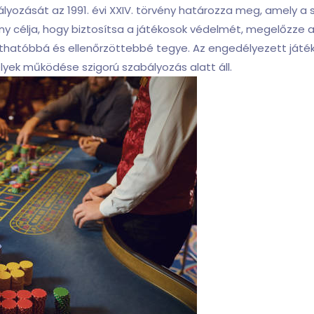
lyozását az 1991. évi XXIV. törvény határozza meg, amely a
ny célja, hogy biztosítsa a játékosok védelmét, megelőzze 
thatóbbá és ellenőrzöttebbé tegye. Az engedélyezett játék
yek működése szigorú szabályozás alatt áll.