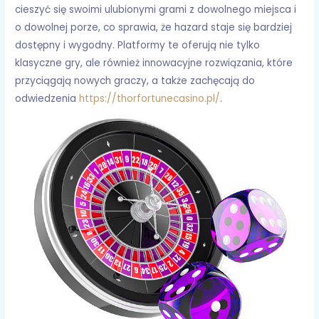
cieszyć się swoimi ulubionymi grami z dowolnego miejsca i
o dowolnej porze, co sprawia, że hazard staje się bardziej
dostępny i wygodny. Platformy te oferują nie tylko
klasyczne gry, ale również innowacyjne rozwiązania, które
przyciągają nowych graczy, a także zachęcają do
odwiedzenia
https://thorfortunecasino.pl/
.