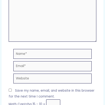
Name*
Email*
Website
Save my name, email, and website in this browser
for the next time I comment.
Math Captcha
15 − 10 =