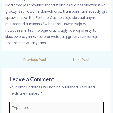
Platforma jest również znana z dbałości o bezpieczeństwo
graczy. Szyfrowanie danych oraz transparentne zasady gry
sprawiają, że ThorFortune Casino staje się zaufanym
miejscem dla miłośników hazardu. Inwestycja w
nowoczesne technologie oraz ciągły rozwój oferty to
kluczowe czynniki, które przyciągają graczy i zmieniają
oblicze gier w kasynach.
←
Previous Post
Next Post
→
Leave a Comment
Your email address will not be published.
Required
fields are marked
*
Type
here..