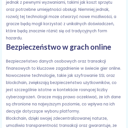
jednak z pewnymi wyzwaniami, takimi jak koszt sprzętu
oraz potrzebne umiejętności obsługi. Niemniej jednak,
rozwój tej technologii może otworzyć nowe możliwości, a
gracze będą mogli korzystać z unikalnych doświadczeń,
które będą znacznie różnić się od tradycyjnych form
hazardu.
Bezpieczeństwo w grach online
Bezpieczeństwo danych osobowych oraz transakcji
finansowych to kluczowe zagadnienie w świecie gier online.
Nowoczesne technologie, takie jak szyfrowanie SSL oraz
blockchain, zwiększają bezpieczeństwo użytkowników, co
jest szczególnie istotne w kontekście rosnącej liczby
cyberzagrożeń. Gracze mają prawo oczekiwać, że ich dane
są chronione na najwyższym poziomie, co wpływa na ich
decyzje dotyczące wyboru platformy.
Blockchain, dzięki swojej zdecentralizowanej naturze,
umożliwia transparentność transakcji oraz gwarantuje, że