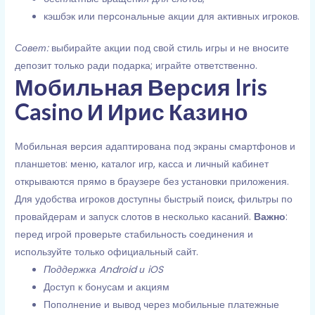
кэшбэк или персональные акции для активных игроков.
Совет:
выбирайте акции под свой стиль игры и не вносите
депозит только ради подарка; играйте ответственно.
Мобильная Версия Iris
Casino И Ирис Казино
Мобильная версия адаптирована под экраны смартфонов и
планшетов: меню, каталог игр, касса и личный кабинет
открываются прямо в браузере без установки приложения.
Для удобства игроков доступны быстрый поиск, фильтры по
провайдерам и запуск слотов в несколько касаний.
Важно
:
перед игрой проверьте стабильность соединения и
используйте только официальный сайт.
Поддержка Android и iOS
Доступ к бонусам и акциям
Пополнение и вывод через мобильные платежные