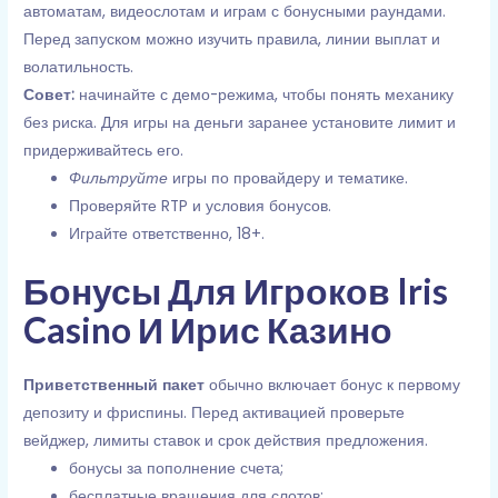
автоматам, видеослотам и играм с бонусными раундами.
Перед запуском можно изучить правила, линии выплат и
волатильность.
Совет:
начинайте с демо-режима, чтобы понять механику
без риска. Для игры на деньги заранее установите лимит и
придерживайтесь его.
Фильтруйте
игры по провайдеру и тематике.
Проверяйте RTP и условия бонусов.
Играйте ответственно, 18+.
Бонусы Для Игроков Iris
Casino И Ирис Казино
Приветственный пакет
обычно включает бонус к первому
депозиту и фриспины. Перед активацией проверьте
вейджер, лимиты ставок и срок действия предложения.
бонусы за пополнение счета;
бесплатные вращения для слотов;