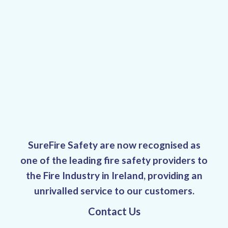
SureFire Safety are now recognised as
one of the leading fire safety providers to
the Fire Industry in Ireland, providing an
unrivalled service to our customers.
Contact Us