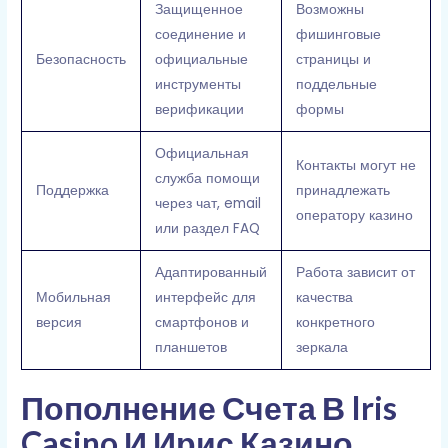
Защищенное
Возможны
соединение и
фишинговые
Безопасность
официальные
страницы и
инструменты
поддельные
верификации
формы
Официальная
Контакты могут не
служба помощи
Поддержка
принадлежать
через чат, email
оператору казино
или раздел FAQ
Адаптированный
Работа зависит от
Мобильная
интерфейс для
качества
версия
смартфонов и
конкретного
планшетов
зеркала
Пополнение Счета В Iris
Casino И Ирис Казино