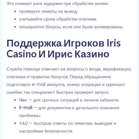
Это снижает риск задержек при обработке заявки.
проверьте лимиты на вывод;
учитывайте сроки обработки платежа;
отыграйте бонусы
, если они были активированы.
Поддержка Игроков Iris
Casino И Ирис Казино
Служба помощи отвечает на вопросы о входе, верификации,
платежах и правилах бонусов. Перед обращением
подготовьте e-mail аккаунта, номер операции и скриншот
ошибки: так специалист быстрее проверит запрос.
Чат
— для срочных ситуаций в личном кабинете.
E-mail
— для документов и детального описания
проблемы.
FAQ
— быстрые ответы по лимитам, выводам и
настройкам безопасности.