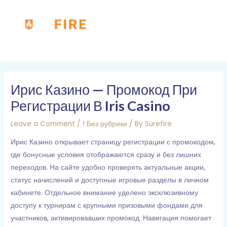
Skip
MAI
to
MEN
content
Post
navigation
Ирис Казино — Промокод При
Регистрации В Iris Casino
Leave a Comment
/
! Без рубрики
/ By
Surefire
Ирис Казино открывает страницу регистрации с промокодом,
где бонусные условия отображаются сразу и без лишних
переходов. На сайте удобно проверять актуальные акции,
статус начислений и доступные игровые разделы в личном
кабинете. Отдельное внимание уделено эксклюзивному
доступу к турнирам с крупными призовыми фондами для
участников, активировавших промокод. Навигация помогает