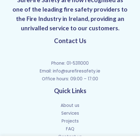
one of the leading fire safety providers to
the Fire Industry in Ireland, providing an
unrivalled service to our customers.
Contact Us
Phone: 01-5311000
Email:
info@surefiresafety.ie
Office hours: 09:00 – 17:00
Quick Links
About us
Services
Projects
FAQ
Contact us