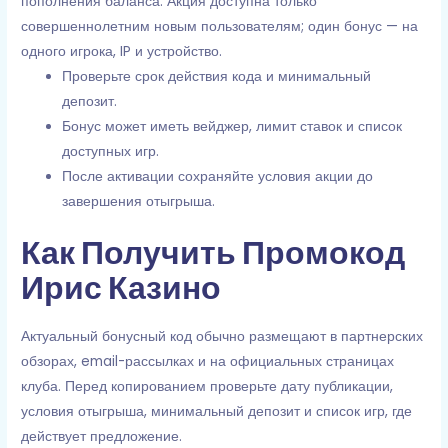
пополнения баланса. Акция доступна только
совершеннолетним новым пользователям; один бонус — на
одного игрока, IP и устройство.
Проверьте срок действия кода и минимальный
депозит.
Бонус может иметь вейджер, лимит ставок и список
доступных игр.
После активации сохраняйте условия акции до
завершения отыгрыша.
Как Получить Промокод
Ирис Казино
Актуальный бонусный код обычно размещают в партнерских
обзорах, email-рассылках и на официальных страницах
клуба. Перед копированием проверьте дату публикации,
условия отыгрыша, минимальный депозит и список игр, где
действует предложение.