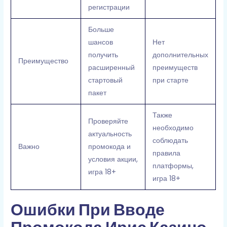
регистрации
Больше
шансов
Нет
получить
дополнительных
Преимущество
расширенный
преимуществ
стартовый
при старте
пакет
Также
Проверяйте
необходимо
актуальность
соблюдать
Важно
промокода и
правила
условия акции,
платформы,
игра 18+
игра 18+
Ошибки При Вводе
Промокода Ирис Казино