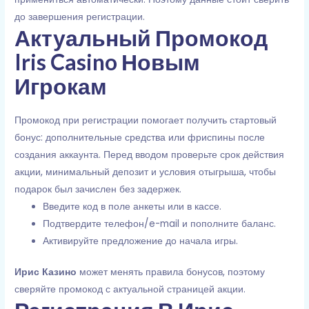
до завершения регистрации.
Актуальный Промокод
Iris Casino Новым
Игрокам
Промокод при регистрации помогает получить стартовый
бонус: дополнительные средства или фриспины после
создания аккаунта. Перед вводом проверьте срок действия
акции, минимальный депозит и условия отыгрыша, чтобы
подарок был зачислен без задержек.
Введите код в поле анкеты или в кассе.
Подтвердите телефон/e-mail и пополните баланс.
Активируйте предложение до начала игры.
Ирис Казино
может менять правила бонусов, поэтому
сверяйте промокод с актуальной страницей акции.