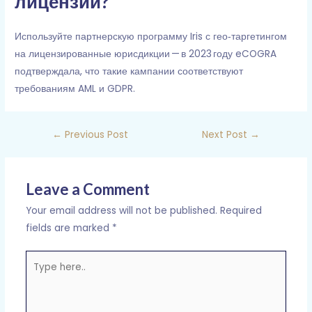
лицензии?
Используйте партнерскую программу Iris с гео‑таргетингом
на лицензированные юрисдикции — в 2023 году eCOGRA
подтверждала, что такие кампании соответствуют
требованиям AML и GDPR.
←
Previous Post
Next Post
→
Leave a Comment
Your email address will not be published.
Required
fields are marked
*
Type
here..