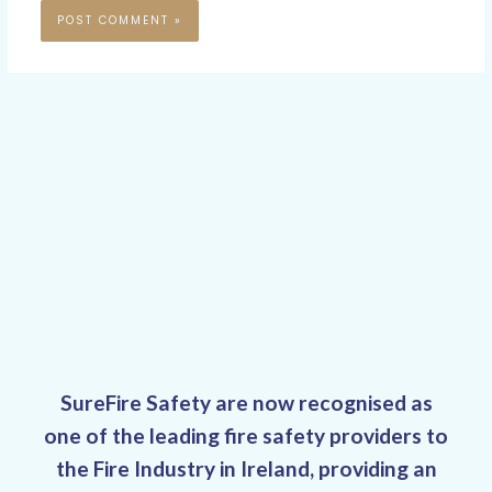
SureFire Safety are now recognised as
one of the leading fire safety providers to
the Fire Industry in Ireland, providing an