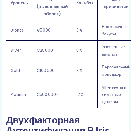
Уровень
Кэш‑бэк
(выполненный
привилегии
оборот)
Ежемесячные
Bronze
€5 000
3 %
бонусы
Ускоренные
Silver
€25 000
5 %
выплаты
Персональный
Gold
€100 000
7 %
менеджер
VIP‑ивенты и
Platinum
€500 000+
12 %
лимитные
турниры
Двухфакторная
Аутентификация В Iris