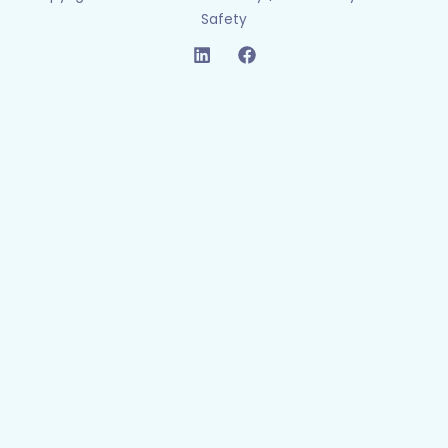
Safety