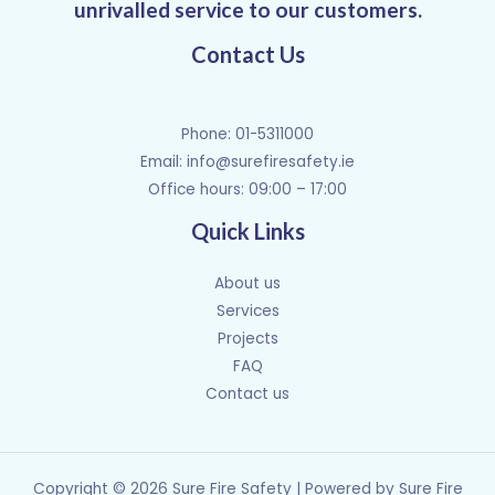
unrivalled service to our customers.
Contact Us
Phone: 01-5311000
Email:
info@surefiresafety.ie
Office hours: 09:00 – 17:00
Quick Links
About us
Services
Projects
FAQ
Contact us
Copyright © 2026 Sure Fire Safety | Powered by Sure Fire