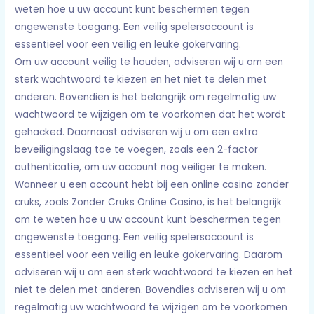
weten hoe u uw account kunt beschermen tegen
ongewenste toegang. Een veilig spelersaccount is
essentieel voor een veilig en leuke gokervaring.
Om uw account veilig te houden, adviseren wij u om een
sterk wachtwoord te kiezen en het niet te delen met
anderen. Bovendien is het belangrijk om regelmatig uw
wachtwoord te wijzigen om te voorkomen dat het wordt
gehacked. Daarnaast adviseren wij u om een extra
beveiligingslaag toe te voegen, zoals een 2-factor
authenticatie, om uw account nog veiliger te maken.
Wanneer u een account hebt bij een online casino zonder
cruks, zoals Zonder Cruks Online Casino, is het belangrijk
om te weten hoe u uw account kunt beschermen tegen
ongewenste toegang. Een veilig spelersaccount is
essentieel voor een veilig en leuke gokervaring. Daarom
adviseren wij u om een sterk wachtwoord te kiezen en het
niet te delen met anderen. Bovendies adviseren wij u om
regelmatig uw wachtwoord te wijzigen om te voorkomen