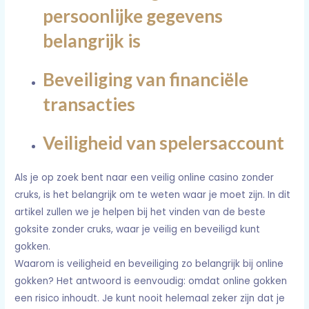
persoonlijke gegevens
belangrijk is
Beveiliging van financiële
transacties
Veiligheid van spelersaccount
Als je op zoek bent naar een veilig online casino zonder
cruks, is het belangrijk om te weten waar je moet zijn. In dit
artikel zullen we je helpen bij het vinden van de beste
goksite zonder cruks, waar je veilig en beveiligd kunt
gokken.
Waarom is veiligheid en beveiliging zo belangrijk bij online
gokken? Het antwoord is eenvoudig: omdat online gokken
een risico inhoudt. Je kunt nooit helemaal zeker zijn dat je