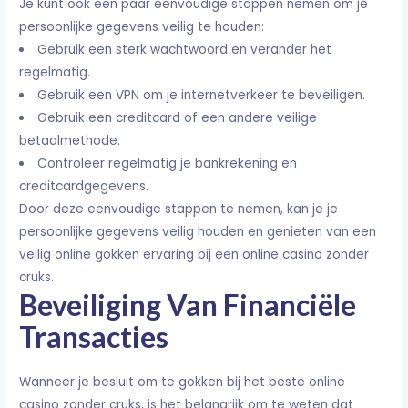
Je kunt ook een paar eenvoudige stappen nemen om je
persoonlijke gegevens veilig te houden:
Gebruik een sterk wachtwoord en verander het
regelmatig.
Gebruik een VPN om je internetverkeer te beveiligen.
Gebruik een creditcard of een andere veilige
betaalmethode.
Controleer regelmatig je bankrekening en
creditcardgegevens.
Door deze eenvoudige stappen te nemen, kan je je
persoonlijke gegevens veilig houden en genieten van een
veilig online gokken ervaring bij een online casino zonder
cruks.
Beveiliging Van Financiële
Transacties
Wanneer je besluit om te gokken bij het beste online
casino zonder cruks, is het belangrijk om te weten dat