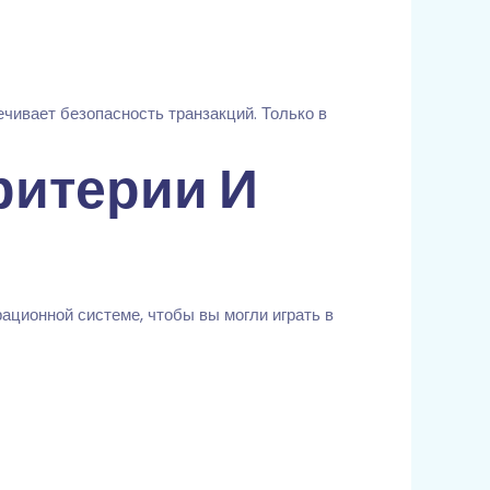
ечивает безопасность транзакций. Только в
ритерии И
ационной системе, чтобы вы могли играть в