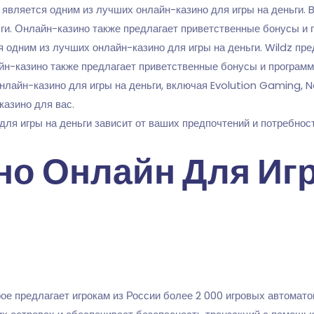
 является одним из лучших онлайн-казино для игры на деньги. B
ьги. Онлайн-казино также предлагает приветственные бонусы и 
я одним из лучших онлайн-казино для игры на деньги. Wildz пре
айн-казино также предлагает приветственные бонусы и программ
нлайн-казино для игры на деньги, включая Evolution Gaming, 
азино для вас.
для игры на деньги зависит от ваших предпочтений и потребнос
но Онлайн Для Иг
рое предлагает игрокам из России более 2 000 игровых автомато