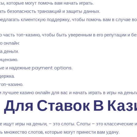
ы, которые могут помочь вам начать играть.
ать безопасность транзакций и защиты данных.
редлагать клиентскую поддержку, чтобы помочь вам в случае во
о часть топ-казино, чтобы быть уверенным в его репутации и бе
о онлайн:
а деньги.
ицензию.
ные и надежные payment options.
держка.
топ-казино.
лучшее казино онлайн для вас и начать играть в игры на деньги
 Для Ставок В Ка
е ищут игры на деньги, – это слоты. Слоты – это классические 
ть множество слотов, которые могут принести вам удачу.