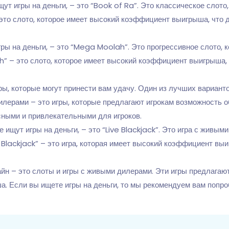
ут игры на деньги, – это “Book of Ra”. Это классическое слото
 это слото, которое имеет высокий коэффициент выигрыша, что 
гры на деньги, – это “Mega Moolah”. Это прогрессивное слото, 
h” – это слото, которое имеет высокий коэффициент выигрыша, 
гры, которые могут принести вам удачу. Один из лучших варианто
илерами – это игры, которые предлагают игрокам возможность 
ными и привлекательными для игроков.
 ищут игры на деньги, – это “Live Blackjack”. Это игра с живым
e Blackjack” – это игра, которая имеет высокий коэффициент вы
айн – это слоты и игры с живыми дилерами. Эти игры предлага
. Если вы ищете игры на деньги, то мы рекомендуем вам попроб