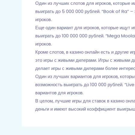
Один из лучших слотов для игроков, которые ищ
выиграть до 5 000 000 рублей. “Book of Ra” –
игроков.
Еще один вариант для игроков, которые ищут и
выиграть до 100 000 000 рублей. “Mega Moola
игроков.
Кроме слотов, в казино онлайн есть и другие и
это игры с живыми дилерами. Игры с живыми д
делает игры с живыми дилерами более интерес
Один из лучших вариантов для игроков, которые
возможность выиграть до 100 000 рублей. “Liv
вариантов для игроков.
В целом, лучшие игры для ставок в казино онл
деньги и имеют высокий коэффициент выигрыша