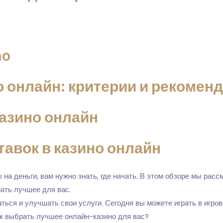
no
о онлайн: критерии и рекомен
азино онлайн
тавок в казино онлайн
на деньги, вам нужно знать, где начать. В этом обзоре мы рас
ать лучшее для вас.
ться и улучшать свои услуги. Сегодня вы можете играть в игров
к выбрать лучшее онлайн-казино для вас?