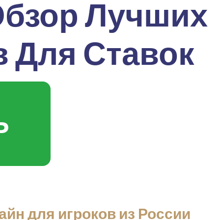
Обзор Лучших
 Для Ставок
Ь
айн для игроков из России