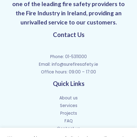
one of the leading fire safety providers to
the Fire Industry in Ireland, providing an
unrivalled service to our customers.
Contact Us
Phone: 01-5311000
Email:
info@surefiresafety.ie
Office hours: 09:00 – 17:00
Quick Links
About us
Services
Projects
FAQ
Contact us