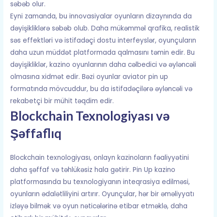
səbəb olur.
Eyni zamanda, bu innovasiyalar oyunların dizaynında da
dəyişikliklərə səbəb olub. Daha mükəmməl qrafika, realistik
səs effektləri və istifadəçi dostu interfeyslər, oyunçuların
daha uzun müddət platformada qalmasını təmin edir. Bu
dəyişikliklər, kazino oyunlarının daha cəlbedici və əyləncəli
olmasına xidmət edir. Bəzi oyunlar aviator pin up
formatında mövcuddur, bu da istifadəçilərə əyləncəli və
rekabetçi bir mühit təqdim edir.
Blockchain Texnologiyası və
Şəffaflıq
Blockchain texnologiyası, onlayn kazinoların fəaliyyətini
daha şəffaf və təhlükəsiz hala gətirir. Pin Up kazino
platformasında bu texnologiyanın inteqrasiya edilməsi,
oyunların ədalətliliyini artırır. Oyunçular, hər bir əməliyyatı
izləyə bilmək və oyun nəticələrinə etibar etməklə, daha