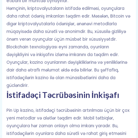
etibarlı bir mühitdə oynayırlar.
Həmçinin, kriptovalyutaların istifadə edilməsi, oyunçulara
daha rahat ödəniş imkanları təqdim edir. Məsələn, Bitcoin və
digər kriptovalyutalarla ödənişlər, ənənəvi metodlarla
müqayisədə daha sürətli və anonimdir. Bu, xüsusilə gizliliyə
önəm verən oyunçular üçün müsbət bir xüsusiyyətdir.
Blockchain texnologiyası eyni zamanda, oyunların
dəyişikliyini və inkişafını izləmə imkanını da təqdim edir.
Oyunçular, kazino oyunlarının dəyişikliklərinə və yeniliklərinə
dair daha ətraflı məlumat əldə edə bilirlər. Bu şəffaflıq,
istifadəçilərin kazino ilə olan münasibətlərini daha da
gücləndirir.
İstifadəçi Təcrübəsinin İnkişafı
Pin Up kazino, istifadəçi təcrübəsinin artırılması üçün bir çox
yeni metodlar və alətlər təqdim edir. Mobil tətbiqlər,
oyunçulara hər zaman onlayn olma imkanı yaradır. Bu,
istifadəçilərin oyunlara daha sürətli və rahat giriş etməsini