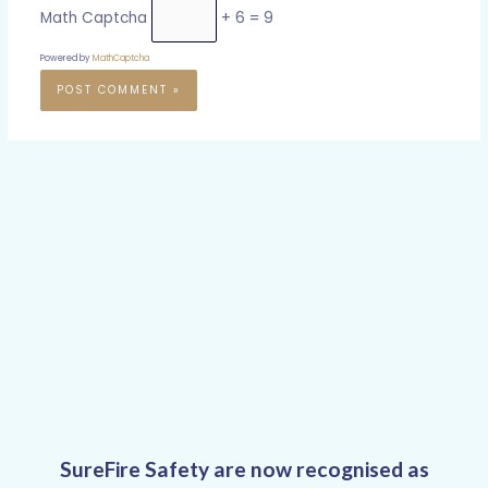
Math Captcha
+ 6 = 9
Powered by
MathCaptcha
SureFire Safety are now recognised as