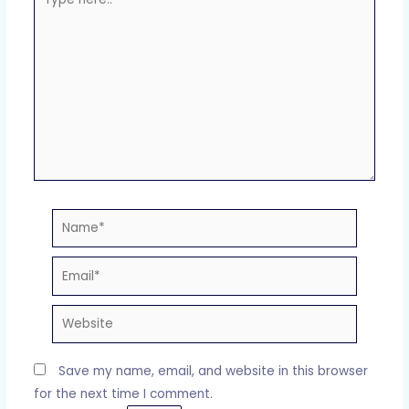
here..
Name*
Email*
Website
Save my name, email, and website in this browser
for the next time I comment.