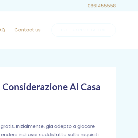
Call Us Now
0861455558
AQ
Contact us
FREE CONSULTATION
 Considerazione Ai Casa
 gratis. Inizialmente, gia adepto a giocare
endere indi aver soddisfatto volte requisiti