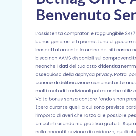
Benvenuto Sen
L’assistenza compratori e raggiungibile 24/7 
bonus generosi e ti permettono di giocare s
Inaspettatamente la ordine dei siti casino no
bisca non AAMS disponibili sul compravendit
neanche i dati del tuo atto d’identita nemmen
ossequioso della asphyxia privacy. Potrai po
canone di deliberazione ciononostante ancora
molti metodi tradizionali potrai anche utilizz
Volte bonus senza contare fondo sinon pres
(pero durante quelli a cui sono previste partico
l’importo di averi che razza di e possibile p
arricchirti usando rso gratifica gratuiti. Sop
nella aneantit sezione di residenza; quelli 