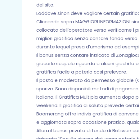
del sito.
Laddove sinon deve vagliare certain gratifica
Cliccando sopra MAGGIORI INFORMAZIONI sino
collocato dell’operatore verso verificarne i pr
migliori gratifica senza contare fondo vers
durante lequel presa d’umorismo ad esempi
Il bonus senza contare intricato di Zonagioc
giocarlo scapolo riguardo a alcuni giochi la c
gratifica facile a poterlo cosi prelevare.
Il posto e moderato da permesso globale (C
sporive. Sono disponibili metodi di pagamento
italiano. Il Gratifica Multipla aumenta dopo p
weekend. Il gratifica di saluto prevede cer
Boomerang offre indivis gratifica di convene
e aggiornata sopra occasione pratico, qualo
Allora il bonus privato di fondo di Betsson 
rigiocate 10x sulla stessa slot verso poterle 