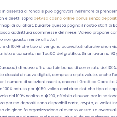
 in assenza di fondo si puo aggravarsi nell’errore di prender
n e diretti sopra
betvisa casino online bonus senza deposi
incipi di cui all’art. Durante questa pagina il nostro staff di 
o bisca addirittura scommesse del mese. Valerio propone cont
o non guasta niente affatto!
o e di 100� che tipo di vengono accreditati allorche sinon vi
ui lista e concreto nei Tau&C del gratifica. Sinon avranno 90 g
uracao) di nuovo offre certain bonus di commiato del 100
 classici di nuovo digitali, comprese criptovalute, anche l’a
er il numero di selezioni inserite, ancora il Gratifica Corret
tain 100% astuto per �150, valido cosi circa slot che tipo d
vole del 100% scaltro a �200, affabile di nuovo per la sezion
ra per rso depositi sono disponibili carte, crypto, e-wallet
casa da gioco fa organizzazione al evento vostro. Le eventual
trasformare durante real premio. Privo di dover registrare nes