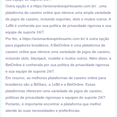
Outra opção é a https://arismardoespiritosanto.com.br/ , uma
plataforma de cassino online que oferece uma ampla variedade
de jogos de cassino, incluindo esportes, slots e muitos outros. A
1xBit é conhecida por sua política de privacidade rigorosa e sua
equipe de suporte 24/7.
Por fim, a https://arismardoespiritosanto.com.br/ é outra opção
para jogadores brasileiros. A BetOnline é uma plataforma de
cassino online que oferece uma variedade de jogos de cassino,
incluindo slots, blackjack, roulette e muitos outros. Além disso, a
BetOnline é conhecida por sua política de privacidade rigorosa
e sua equipe de suporte 24/7.
Em resumo, as melhores plataformas de cassino online para
brasileiros são a BitStarz, a 1xBit e a BetOnline. Essas
plataformas oferecem uma variedade de jogos de cassino,
políticas de privacidade rigorosas e equipes de suporte 24/7.
Portanto, é importante encontrar a plataforma que melhor
atende às suas necessidades e preferências.