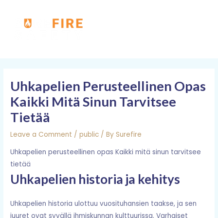
Skip
MAI
to
MEN
content
Post
navigation
Uhkapelien Perusteellinen Opas
Kaikki Mitä Sinun Tarvitsee
Tietää
Leave a Comment
/
public
/ By
Surefire
Uhkapelien perusteellinen opas Kaikki mitä sinun tarvitsee
tietää
Uhkapelien historia ja kehitys
Uhkapelien historia ulottuu vuosituhansien taakse, ja sen
juuret ovat syvällä ihmiskunnan kulttuurissa. Varhaiset