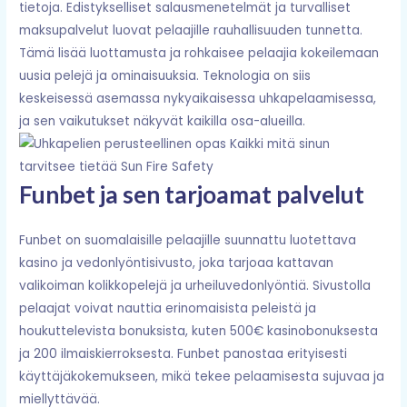
tietoja. Edistykselliset salausmenetelmät ja turvalliset
maksupalvelut luovat pelaajille rauhallisuuden tunnetta.
Tämä lisää luottamusta ja rohkaisee pelaajia kokeilemaan
uusia pelejä ja ominaisuuksia. Teknologia on siis
keskeisessä asemassa nykyaikaisessa uhkapelaamisessa,
ja sen vaikutukset näkyvät kaikilla osa-alueilla.
Funbet ja sen tarjoamat palvelut
Funbet on suomalaisille pelaajille suunnattu luotettava
kasino ja vedonlyöntisivusto, joka tarjoaa kattavan
valikoiman kolikkopelejä ja urheiluvedonlyöntiä. Sivustolla
pelaajat voivat nauttia erinomaisista peleistä ja
houkuttelevista bonuksista, kuten 500€ kasinobonuksesta
ja 200 ilmaiskierroksesta. Funbet panostaa erityisesti
käyttäjäkokemukseen, mikä tekee pelaamisesta sujuvaa ja
miellyttävää.