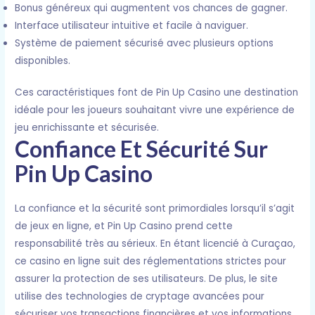
Bonus généreux qui augmentent vos chances de gagner.
Interface utilisateur intuitive et facile à naviguer.
Système de paiement sécurisé avec plusieurs options
disponibles.
Ces caractéristiques font de Pin Up Casino une destination
idéale pour les joueurs souhaitant vivre une expérience de
jeu enrichissante et sécurisée.
Confiance Et Sécurité Sur
Pin Up Casino
La confiance et la sécurité sont primordiales lorsqu’il s’agit
de jeux en ligne, et Pin Up Casino prend cette
responsabilité très au sérieux. En étant licencié à Curaçao,
ce casino en ligne suit des réglementations strictes pour
assurer la protection de ses utilisateurs. De plus, le site
utilise des technologies de cryptage avancées pour
sécuriser vos transactions financières et vos informations