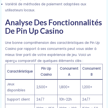
Variété de méthodes de paiement adaptées aux
utilisateurs locaux.
Analyse Des Fonctionnalités
De Pin Up Casino
Une bonne compréhension des caractéristiques de Pin Up
Casino par rapport à ses concurrents peut vous aider à
mieux tirer parti de votre expérience de jeu. Voici un
aperçu comparatif de quelques éléments clés :
Pin Up
Concurrent
Concurrent
Caractéristique
Casino
A
B
Jeux
2,500+
1,800+
1,200+
disponibles
Support client
24/7
10h-22h
24/7