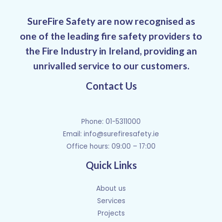
SureFire Safety are now recognised as
one of the leading fire safety providers to
the Fire Industry in Ireland, providing an
unrivalled service to our customers.
Contact Us
Phone: 01-5311000
Email:
info@surefiresafety.ie
Office hours: 09:00 – 17:00
Quick Links
About us
Services
Projects