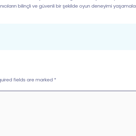
kullanıcıların bilinçli ve güvenli bir şekilde oyun deneyimi yaşam
uired fields are marked
*