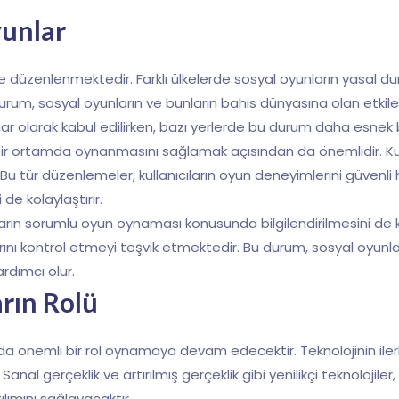
yunlar
ilde düzenlenmektedir. Farklı ülkelerde sosyal oyunların yasal
urum, sosyal oyunların ve bunların bahis dünyasına olan etkile
ar olarak kabul edilirken, bazı yerlerde bu durum daha esnek 
bir ortamda oynanmasını sağlamak açısından da önemlidir. Kull
. Bu tür düzenlemeler, kullanıcıların oyun deneyimlerini güvenl
e kolaylaştırır.
arın sorumlu oyun oynaması konusunda bilgilendirilmesini de k
arını kontrol etmeyi teşvik etmektedir. Bu durum, sosyal oyunla
rdımcı olur.
rın Rolü
 önemli bir rol oynamaya devam edecektir. Teknolojinin ilerlem
anal gerçeklik ve artırılmış gerçeklik gibi yenilikçi teknolojil
ılımını sağlayacaktır.