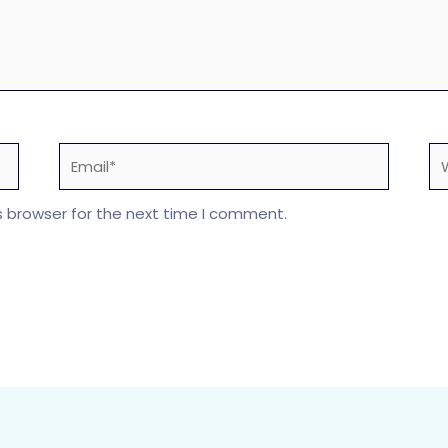
Email*
We
s browser for the next time I comment.