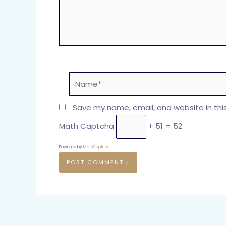
Name*
Save my name, email, and website in thi
Math Captcha
+ 51 = 52
Powered by
MathCaptcha