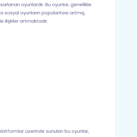
arlanan oyunlardır. Bu oyunlar, genellikle
a sosyal oyunların popülaritesi artmış,
le ilişkiler artmaktadır.
li platformlar üzerinde sunulan bu oyunlar,