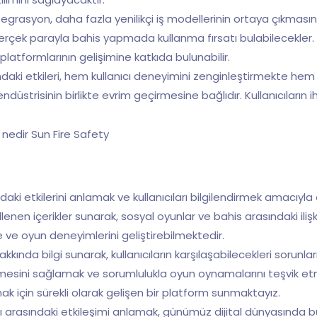
egrasyon, daha fazla yenilikçi iş modellerinin ortaya çıkmasın
 gerçek parayla bahis yapmada kullanma fırsatı bulabilecekler.
is platformlarının gelişimine katkıda bulunabilir.
aki etkileri, hem kullanıcı deneyimini zenginleştirmekte hem d
ndüstrisinin birlikte evrim geçirmesine bağlıdır. Kullanıcıların 
ki etkilerini anlamak ve kullanıcıları bilgilendirmek amacıyla
enen içerikler sunarak, sosyal oyunlar ve bahis arasındaki ilişki
te ve oyun deneyimlerini geliştirebilmektedir.
kkında bilgi sunarak, kullanıcıların karşılaşabilecekleri sorunl
nmesini sağlamak ve sorumlulukla oyun oynamalarını teşvik et
amak için sürekli olarak gelişen bir platform sunmaktayız.
ı arasındaki etkileşimi anlamak, günümüz dijital dünyasında b